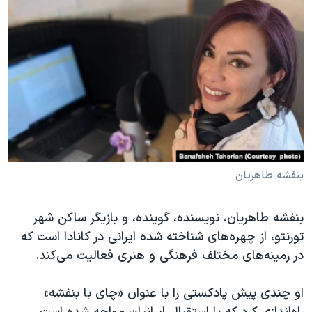
دنبال کنید
مستندها
فرهنگ و زندگی
حقوق شهروندی
انتخابات ریاست جمهوری آمریکا ۲۰۲۴
اقتصادی
حمله جمهوری اسلامی به اسرائیل
رمز مهسا
علم و فناوری
زبانهای مختلف
اسرائیل در جنگ
ورزش زنان در ایران
گالری عکس
اعتراضات زن، زندگی، آزادی
آرشیو پخش زنده
مجموعه مستندهای دادخواهی
بنفشه طاهریان
تریبونال مردمی آبان ۹۸
دادگاه حمید نوری
بنفشه طاهریان، نویسنده، گوینده، و بازیگر ساکن شهر
تورنتو، از چهره‌های شناخته شده ایرانی در کانادا است که
چهل سال گروگان‌گیری
در زمینه‌های مختلف فرهنگی و هنری فعالیت می‌کند.
قانون شفافیت دارائی کادر رهبری ایران
اعتراضات مردمی آبان ۹۸
او چندی پیش پادکستی را با عنوان «چای با بنفشه»