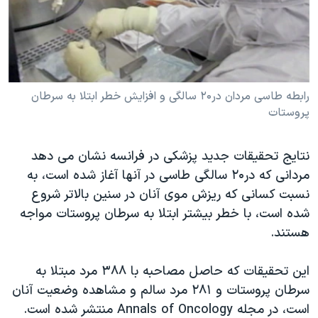
دنبال کنید
مستندها
فرهنگ و زندگی
حقوق شهروندی
انتخابات ریاست جمهوری آمریکا ۲۰۲۴
اقتصادی
حمله جمهوری اسلامی به اسرائیل
رمز مهسا
علم و فناوری
رابطه طاسی مردان در۲۰ سالگی و افزایش خطر ابتلا به سرطان
زبانهای مختلف
پروستات
اسرائیل در جنگ
ورزش زنان در ایران
گالری عکس
اعتراضات زن، زندگی، آزادی
نتایج تحقیقات جدید پزشکی در فرانسه نشان می دهد
آرشیو پخش زنده
مجموعه مستندهای دادخواهی
مردانی که در۲۰ سالگی طاسی در آنها آغاز شده است، به
نسبت کسانی که ریزش موی آنان در سنین بالاتر شروع
تریبونال مردمی آبان ۹۸
شده است، با خطر بیشتر ابتلا به سرطان پروستات مواجه
دادگاه حمید نوری
هستند.
چهل سال گروگان‌گیری
این تحقیقات که حاصل مصاحبه با ۳۸۸ مرد مبتلا به
قانون شفافیت دارائی کادر رهبری ایران
سرطان پروستات و ۲۸۱ مرد سالم و مشاهده وضعیت آنان
اعتراضات مردمی آبان ۹۸
است، در مجله Annals of Oncology منتشر شده است.