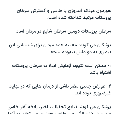
اسرائیل در جنگ
هورمون مردانه آندروژن با طاسی و گسترش سرطان
نرگس محمدی برنده جایزه نوبل صلح
پروستات مرتبط شناخته شده است.
همایش محافظه‌کاران آمریکا «سی‌پک»
صفحه‌های ویژه
سرطان پروستات دومین سرطان شایع در مردان است.
سفر پرزیدنت ترامپ به چین
پزشکان می گویند معاینه همه مردان برای شناسایی این
بیماری به دو دلیل بیهوده است:
۱- ممکن است نتیجه آزمایش ابتلا به سرطان پروستات
اشتباه باشد.
۲- عوارض جانبی مضر ناشی از درمان هایی که در نهایت
غیرضروری بوده اند.
پزشکان می گویند نتایج تحقیقات اخیر، رابطه آغاز طاسی
مردان در ۲۰ سالگی و سرطان پروستات، می تواند به آنها