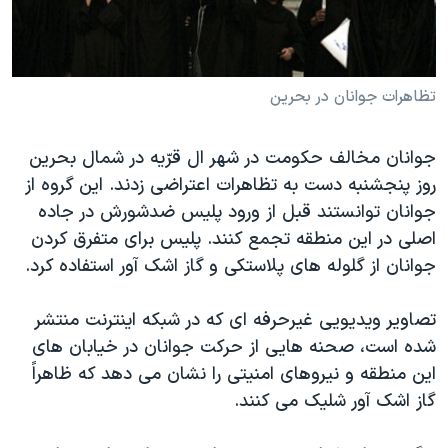
دنبال کنید
مستندها
فرهنگ و زندگی
حقوق شهروندی
انتخابات ریاست جمهوری آمریکا ۲۰۲۴
اقتصادی
حمله جمهوری اسلامی به اسرائیل
تظاهرات جوانان در بحرين
رمز مهسا
علم و فناوری
زبانهای مختلف
جوانان مخالف حکومت در شهر ال قرّيه در شمال بحرين
اسرائیل در جنگ
ورزش زنان در ایران
روز پنجشنبه دست به تظاهرات اعتراضی زدند. اين گروه از
گالری عکس
اعتراضات زن، زندگی، آزادی
جوانان توانستند قبل از ورود پليس ضدشورش در جاده
اصلی در اين منطقه تجمع کنند. پليس برای متفرق کردن
آرشیو پخش زنده
مجموعه مستندهای دادخواهی
جوانان از گلوله های پلاستکی و گاز اشک آور استفاده کرد.
تریبونال مردمی آبان ۹۸
دادگاه حمید نوری
تصاوير ويديويی غيرحرفه ای که در شبکه اينترنت منتشر
شده است، صحنه هايی از حرکت جوانان در خيابان های
چهل سال گروگان‌گیری
اين منطقه و نيروهای امنيتی را نشان می دهد که ظاهراً
قانون شفافیت دارائی کادر رهبری ایران
گاز اشک آور شليک می کنند.
اعتراضات مردمی آبان ۹۸