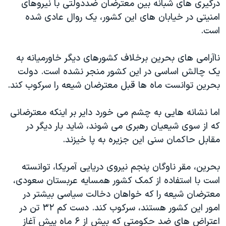
درگيری های شبانه بين معترضان ضددولتی با نيروهای
اسرائیل در جنگ
امنيتی در خيابان های اين کشور، يک روال عادی شده
نرگس محمدی برنده جایزه نوبل صلح
است.
همایش محافظه‌کاران آمریکا «سی‌پک»
ناآرامی های بحرين برخلاف کشورهای ديگر خاورميانه به
صفحه‌های ویژه
يک چالش اساسی در اين کشور منجر نشده است. دولت
سفر پرزیدنت ترامپ به چین
بحرين توانست ماه ها قبل معترضان شيعه را سرکوب کند.
اما نشانه هايی به چشم می خورد داير بر اينکه معترضانی
که از سوی شيعيان رهبری می شوند، شايد بار ديگر در
مقابل حاکمان سنی اين جزيره به پا خيزند.
بحرين، مقر ناوگان پنجم نيروی دريايی آمريکا، توانسته
است با استفاده از کمک کشور همسايه عربستان سعودی،
معترضان شيعه را که خواهان دخالت سياسی بيشتر در
امور اين کشور هستند، سرکوب کند. دست کم ۳۲ تن در
اعتراض های ضد حکومتی که بيش از ۶ ماه پيش آغاز