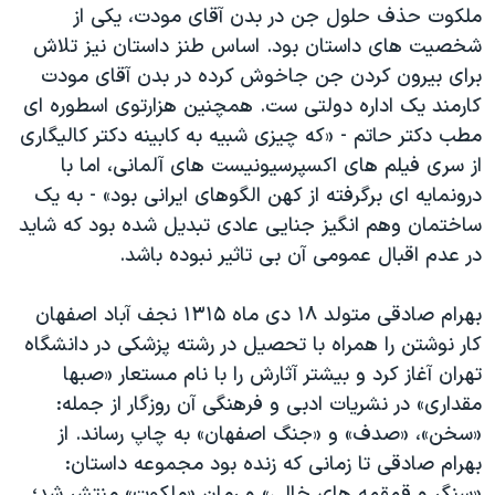
ملکوت حذف حلول جن در بدن آقای مودت، یکی از
شخصیت های داستان بود. اساس طنز داستان نیز تلاش
برای بیرون کردن جن جاخوش کرده در بدن آقای مودت
کارمند یک اداره دولتی ست. همچنین هزارتوی اسطوره ای
مطب دکتر حاتم - «که چیزی شبیه به کابینه دکتر کالیگاری
از سری فیلم های اکسپرسیونیست های آلمانی، اما با
درونمایه ای برگرفته از کهن الگوهای ایرانی بود» - به یک
ساختمان وهم انگیز جنایی عادی تبدیل شده بود که شاید
در عدم اقبال عمومی آن بی تاثیر نبوده باشد.
بهرام صادقی متولد ۱۸ دی ماه ۱۳۱۵ نجف آباد اصفهان
کار نوشتن را همراه با تحصیل در رشته پزشکی در دانشگاه
تهران آغاز کرد و بیشتر آثارش را با نام مستعار «صبها
مقداری» در نشریات ادبی و فرهنگی آن روزگار از جمله:
«سخن»، «صدف» و «جنگ اصفهان» به چاپ رساند. از
بهرام صادقی تا زمانی که زنده بود مجموعه داستان:
«سنگر و قمقمه های خالی» و رمان «ملکوت» منتشر شد؛