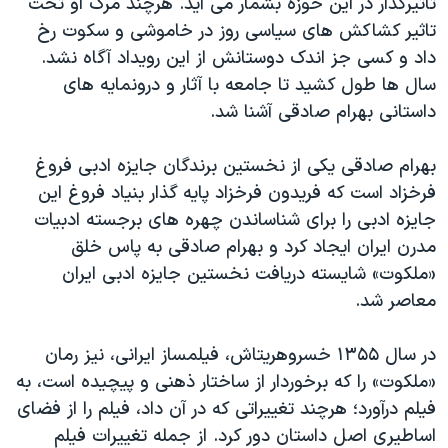
تاثیرگذار در این حوزه بشمار می آید. هرچند مرگ او تحت
اسرائیل در جنگ
تاثیر کشاکش های سیاسی روز در خاموشی و سکوت رخ
نرگس محمدی برنده جایزه نوبل صلح
داد و کسی جز اندک دوستانش از این رویداد آگاه نشد.
همایش محافظه‌کاران آمریکا «سی‌پک»
سال ها طول کشید تا جامعه با آثار و درونمایه های
داستانی بهرام صادقی آشنا شد.
صفحه‌های ویژه
سفر پرزیدنت ترامپ به چین
بهرام صادقی یکی از نخستین برندگان جایزه ادبی فروغ
فرخزاد است که فریدون فرخزاد پایه گذار بنیاد فروغ این
جایزه ادبی را برای شناساندن چهره های برجسته ادبیات
مدرن ایران ایجاد کرد و بهرام صادقی به پاس خلق
«ملکوت» شایسته دریافت نخستین جایزه ادبی ایران
معاصر شد.
در سال ۱۳۵۵ خسروهریتاش، فیلمساز ایرانی، نیز رمان
«ملکوت» را که برخوردار از ساختار ذهنی و پیچیده است، به
فیلم درآورد؛ هرچند تغییراتی که در آن داد، فیلم را از فضای
اساطیری اصل داستان دور کرد. از جمله تغییرات فیلم