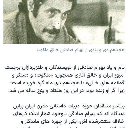
دنبال کنید
مستندها
فرهنگ و زندگی
حقوق شهروندی
انتخابات ریاست جمهوری آمریکا ۲۰۲۴
اقتصادی
حمله جمهوری اسلامی به اسرائیل
رمز مهسا
علم و فناوری
زبانهای مختلف
اسرائیل در جنگ
ورزش زنان در ایران
هجدهم دی و یادی از بهرام صادقی خالق ملکوت
گالری عکس
اعتراضات زن، زندگی، آزادی
نام و یاد بهرام صادقی از نویسندگان و طنزپردازان برجسته
آرشیو پخش زنده
مجموعه مستندهای دادخواهی
امروز ایران و خالق آثاری همچون: «ملکوت» و «سنگر و
تریبونال مردمی آبان ۹۸
قمقمه های خالی» با هجدهم دی ماه گره خورده است؛
دادگاه حمید نوری
زیرا اگر او زنده بود، در این روز هفتاد و پنج ساله می شد.
چهل سال گروگان‌گیری
بیشتر منتقدان حوزه ادبیات داستانی مدرن ایران براین
قانون شفافیت دارائی کادر رهبری ایران
دیدگاه اند که بهرام صادقی باوجود شمار اندک کارهای
اعتراضات مردمی آبان ۹۸
خلاقه منتشرشده اش، یکی از چهره های ماندگار و