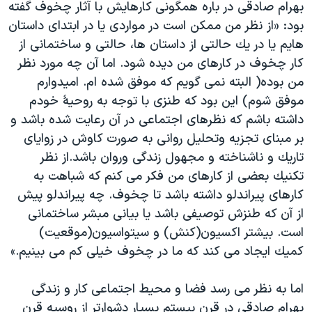
بهرام صادقی در باره همگونی کارهایش با آثار چخوف گفته
بود: «از نظر من ممكن است در مواردی یا در ابتدای داستان
هایم یا در یك حالتی از داستان ها، حالتی و ساختمانی از
كار چخوف در كارهای من دیده شود. اما آن چه مورد نظر
من بوده( البته نمی گویم كه موفق شده ام. امیدوارم
موفق شوم) این بود كه طنزی با توجه به روحیهٔ خودم
داشته باشم كه نظرهای اجتماعی در آن رعایت شده باشد و
بر مبنای تجزیه وتحلیل روانی به صورت كاوش در زوایای
تاریك و ناشناخته و مجهول زندگی وروان باشد.از نظر
تكنیك بعضی از كارهای من فكر می كنم كه شباهت به
كارهای پیراندلو داشته باشد تا چخوف. چه پیراندلو پیش
از آن كه طنزش توصیفی باشد یا بیانی مبشر ساختمانی
است. بیشتر اكسیون(كنش) و سیتواسیون(موقعیت)
كمیك ایجاد می كند كه ما در چخوف خیلی كم می بینیم.»
اما به نظر می رسد فضا و محیط اجتماعی کار و زندگی
بهرام صادقی در قرن بیستم بسیار دشوارتر از روسیه قرن