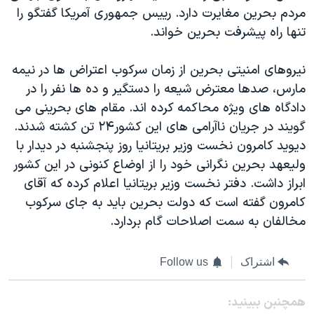
اسرائیل در جنگ
مردم بحرین مغایرت دارد. رییس جمهوری آمریکا گفتگو را
نرگس محمدی برنده جایزه نوبل صلح
تنها راه پیشرفت بحرین خواند.
همایش محافظه‌کاران آمریکا «سی‌پک»
نیروهای امنیتی بحرین از زمان سرکوب اعتراض ها در نیمه
صفحه‌های ویژه
مارس، صدها معترض شیعه را دستگیر و ده ها نفر را در
سفر پرزیدنت ترامپ به چین
دادگاه های ویژه محاکمه کرده اند. مقام های بحرینی می
گویند در جریان ناآرامی های این کشور۲۴ تن کشته شدند.
دیوید کامرون نخست وزیر بریتانیا روز پنجشنبه در دیدار با
ولیعهد بحرین نگرانی خود را از اوضاع کنونی در این کشور
ابراز داشت. دفتر نخست وزیر بریتانیا اعلام کرده که آقای
کامرون گفته است که دولت بحرین باید به جای سرکوب
مخالفان به سمت اصلاحات گام بردارد.
اشتراک
Follow us
همچنبن ببینید: