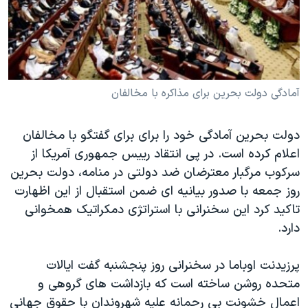
دنبال کنید
مستندها
فرهنگ و زندگی
حقوق شهروندی
انتخابات ریاست جمهوری آمریکا ۲۰۲۴
اقتصادی
حمله جمهوری اسلامی به اسرائیل
رمز مهسا
علم و فناوری
آمادگی دولت بحرین برای مذاکره با مخالفان
زبانهای مختلف
اسرائیل در جنگ
ورزش زنان در ایران
دولت بحرین آمادگی خود را برای برای گفتگو با مخالفان
گالری عکس
اعتراضات زن، زندگی، آزادی
اعلام کرده است. در پی انتقاد رییس جمهوری آمریکا از
آرشیو پخش زنده
مجموعه مستندهای دادخواهی
سرکوب مرگبار معترضان ضد دولتی در منامه، دولت بحرین
تریبونال مردمی آبان ۹۸
روز جمعه با صدور بیانیه ای ضمن استقبال از این اظهارت
تاکید کرد این سخنرانی با استراتژی دمکراتیک همخوانی
دادگاه حمید نوری
دارد.
چهل سال گروگان‌گیری
قانون شفافیت دارائی کادر رهبری ایران
پرزیدنت اوباما در سخنرانی روز پنجشنبه گفت ایالات
متحده روشن ساخته است که بازداشت های گروهی و
اعتراضات مردمی آبان ۹۸
اعمال خشونت بی رحمانه علیه شهروندان با حقوق جهانی