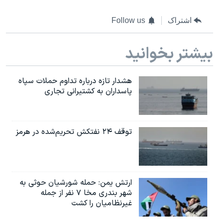
اسرائیل در جنگ
نرگس محمدی برنده جایزه نوبل صلح
اشتراک
Follow us
همایش محافظه‌کاران آمریکا «سی‌پک»
بیشتر بخوانید
صفحه‌های ویژه
سفر پرزیدنت ترامپ به چین
هشدار تازه درباره تداوم حملات سپاه
پاسداران به کشتیرانی تجاری
توقف ۲۴ نفتکش تحریم‌شده در هرمز
ارتش یمن: حمله شورشیان حوثی به
شهر بندری مخا ۷ نفر از جمله
غیرنظامیان را کشت