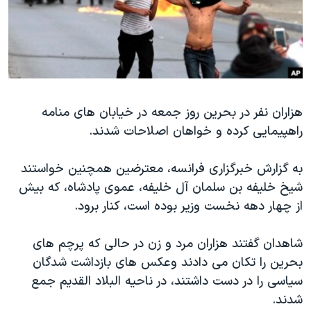
دنبال کنید
مستندها
فرهنگ و زندگی
حقوق شهروندی
انتخابات ریاست جمهوری آمریکا ۲۰۲۴
اقتصادی
حمله جمهوری اسلامی به اسرائیل
رمز مهسا
علم و فناوری
زبانهای مختلف
هزاران نفر در بحرین روز جمعه در خیابان های منامه
اسرائیل در جنگ
ورزش زنان در ایران
راهپیمایی کرده و خواهان اصلاحات شدند.
گالری عکس
اعتراضات زن، زندگی، آزادی
آرشیو پخش زنده
مجموعه مستندهای دادخواهی
به گزارش خبرگزاری فرانسه، معترضین همچنین خواستند
شیخ خلیفه بن سلمان آل خلیفه، عموی پادشاه، که بیش
تریبونال مردمی آبان ۹۸
از چهار دهه نخست وزیر بوده است، کنار برود.
دادگاه حمید نوری
چهل سال گروگان‌گیری
شاهدان گفتند هزاران مرد و زن در حالی که پرچم های
بحرین را تکان می دادند وعکس های بازداشت شدگان
قانون شفافیت دارائی کادر رهبری ایران
سیاسی را در دست داشتند، در ناحیه البلاد القدیم جمع
اعتراضات مردمی آبان ۹۸
شدند.