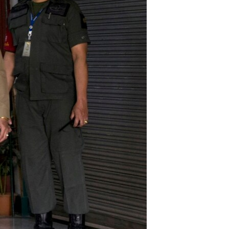
مستندها
فرهنگ و زندگی
حقوق شهروندی
انتخابات ریاست جمهوری آمریکا ۲۰۲۴
اقتصادی
حمله جمهوری اسلامی به اسرائیل
رمز مهسا
علم و فناوری
اسرائیل در جنگ
ورزش زنان در ایران
گالری عکس
اعتراضات زن، زندگی، آزادی
آرشیو پخش زنده
مجموعه مستندهای دادخواهی
تریبونال مردمی آبان ۹۸
دادگاه حمید نوری
چهل سال گروگان‌گیری
قانون شفافیت دارائی کادر رهبری ایران
اعتراضات مردمی آبان ۹۸
اسرائیل در جنگ