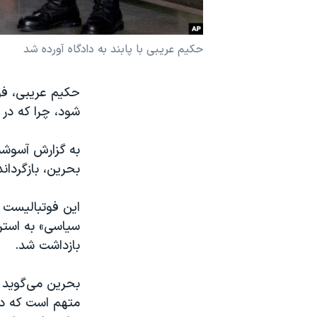
نرگس محمدی برنده جایزه نوبل صلح
همایش محافظه‌کاران آمریکا «سی‌پک»
حکیم عریبی با پابند به دادگاه آورده شد
صفحه‌های ویژه
حکیم عریبی، فوت
سفر پرزیدنت ترامپ به چین
شود، چرا که در 
به گزارش آسوشیت
بحرین، بازگرداند
سیاسی» به استرا
بازداشت شد.
بحرین می‌گوید ع
متهم است که د