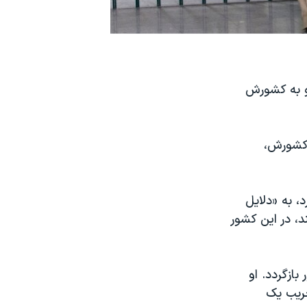
او به کشورش
 کشورش،
ارد، به «دلایل
د، در این کشور
ازگردد. او
ریب یک