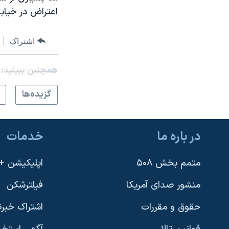
اعتراض در خیابا
اشتراک
همچنبن ببینید:
گزيده‌ها
در باره ما
خدمات
متمم بخش ۵۰۸
اپلیکیشن +VOA
منشور صدای آمریکا
فیلترشکن
حقوق و مقررات
اشتراک خبرن