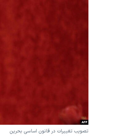
مستندها
فرهنگ و زندگی
حقوق شهروندی
انتخابات ریاست جمهوری آمریکا ۲۰۲۴
اقتصادی
حمله جمهوری اسلامی به اسرائیل
رمز مهسا
علم و فناوری
اسرائیل در جنگ
ورزش زنان در ایران
گالری عکس
اعتراضات زن، زندگی، آزادی
آرشیو پخش زنده
مجموعه مستندهای دادخواهی
تریبونال مردمی آبان ۹۸
دادگاه حمید نوری
چهل سال گروگان‌گیری
قانون شفافیت دارائی کادر رهبری ایران
اعتراضات مردمی آبان ۹۸
تصویب تغییرات در قانون اساسی بحرین
اسرائیل در جنگ