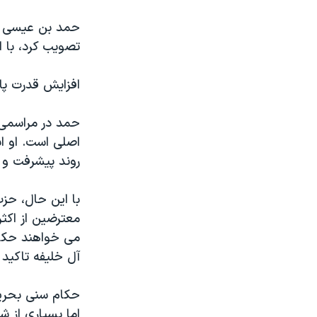
نرگس محمدی برنده جایزه نوبل صلح
حمد بن عیسی آل
همایش محافظه‌کاران آمریکا «سی‌پک»
تصویب کرد، با این هدف که به 
صفحه‌های ویژه
افزایش قدرت پار
سفر پرزیدنت ترامپ به چین
حمد در مراسمی 
اصلی است. او ابر
روند پیشرفت و 
با این حال، حزب
معترضین از اکثر
می خواهند حکام 
آل خلیفه تاکید د
حکام سنی بحرین
اما بسیاری از ش