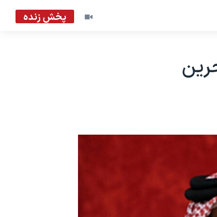
پخش زنده
رین