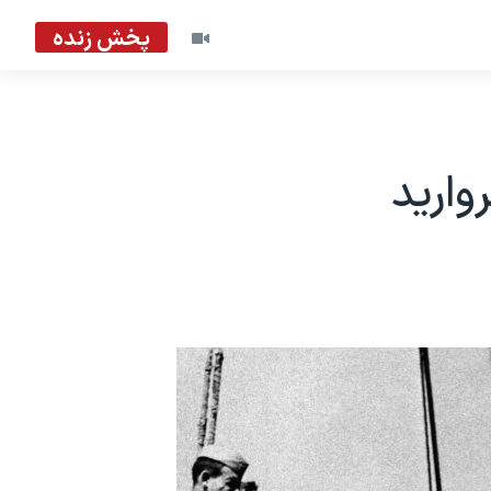
پخش زنده
وارید