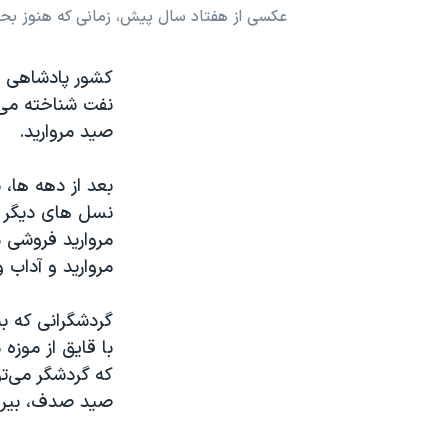
عکسی از هفتاد سال پیش، زمانی که هنوز بحرین
نرگس محمدی برنده جایزه نوبل صلح
همایش محافظه‌کاران آمریکا «سی‌پک»
کشور پادشاهی ب
صفحه‌های ویژه
نفت شناخته می‌
صید مروارید.
سفر پرزیدنت ترامپ به چین
بعد از دهه ها، 
نسل های دیگر ح
مروارید فروشی 
مروارید و آداب 
گردشگرانی که به
با قایق از موزه
که گردشگر می‌تو
صید صدف، بیرون