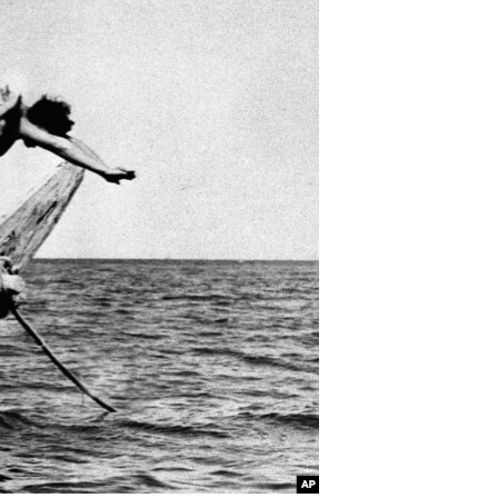
مستندها
فرهنگ و زندگی
حقوق شهروندی
انتخابات ریاست جمهوری آمریکا ۲۰۲۴
اقتصادی
حمله جمهوری اسلامی به اسرائیل
رمز مهسا
علم و فناوری
اسرائیل در جنگ
ورزش زنان در ایران
گالری عکس
اعتراضات زن، زندگی، آزادی
آرشیو پخش زنده
مجموعه مستندهای دادخواهی
تریبونال مردمی آبان ۹۸
دادگاه حمید نوری
چهل سال گروگان‌گیری
قانون شفافیت دارائی کادر رهبری ایران
اعتراضات مردمی آبان ۹۸
اسرائیل در جنگ