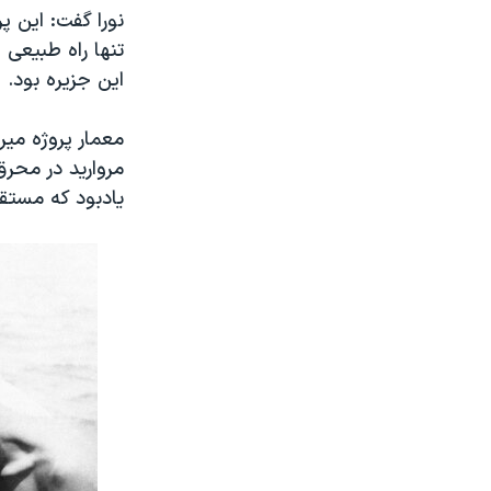
نورا گفت: این 
تنها راه طبیعی
این جزیره بود.
معمار پروژه میر
یادبود که مستق