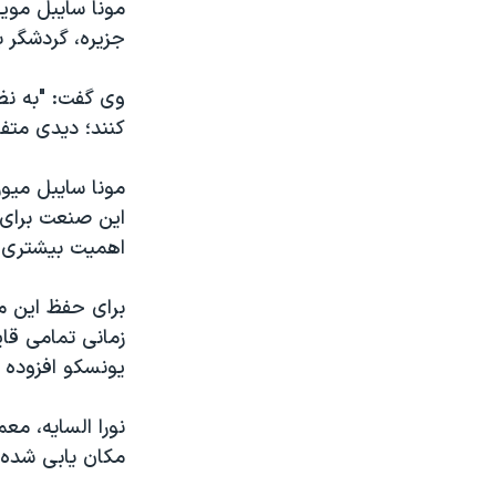
مونا سایبل مویز
جزیره، گردشگر ب
وی گفت: "به نظ
کنند؛ دیدی متف
مونا سایبل میوز
این صنعت برای 
اهمیت بیشتری 
زمانی تمامی قای
یونسکو افزوده ش
نورا السایه، مع
مکان یابی شده ا