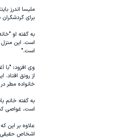
ملیسا اندرز بای
برای گردشگران ن
به گفته او "خان
است. این منزل 
است."
وی افزود: "با آ
خانواده مطر در 
به گفته خانم با
است، غواصی کنن
علاوه بر این ک
اشخاص حقیقی و