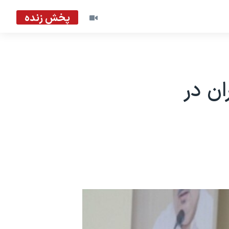
پخش زنده
ن در