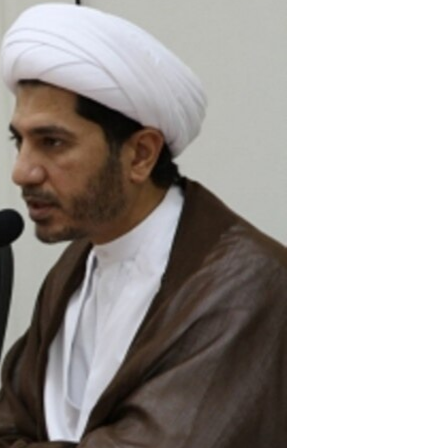
مستندها
فرهنگ و زندگی
حقوق شهروندی
انتخابات ریاست جمهوری آمریکا ۲۰۲۴
اقتصادی
حمله جمهوری اسلامی به اسرائیل
رمز مهسا
علم و فناوری
اسرائیل در جنگ
ورزش زنان در ایران
گالری عکس
اعتراضات زن، زندگی، آزادی
آرشیو پخش زنده
مجموعه مستندهای دادخواهی
تریبونال مردمی آبان ۹۸
دادگاه حمید نوری
چهل سال گروگان‌گیری
قانون شفافیت دارائی کادر رهبری ایران
اعتراضات مردمی آبان ۹۸
اسرائیل در جنگ