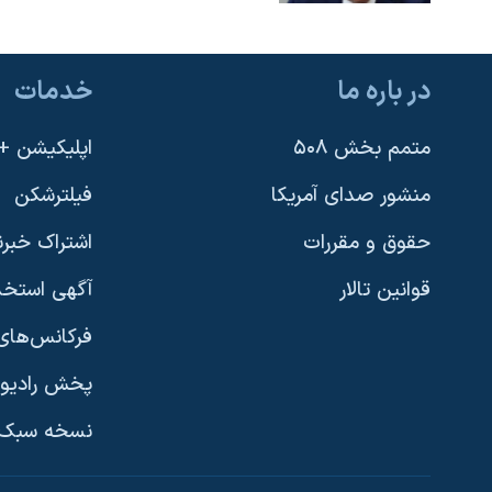
در باره ما
خدمات
متمم بخش ۵۰۸
اپلیکیشن +VOA
منشور صدای آمریکا
فیلترشکن
حقوق و مقررات
اشتراک خبرن
قوانین تالار
آگهی استخد
فرکانس‌های 
پخش رادیو
یادگیری زبان انگلیسی
نسخه سبک 
دنبال کنید