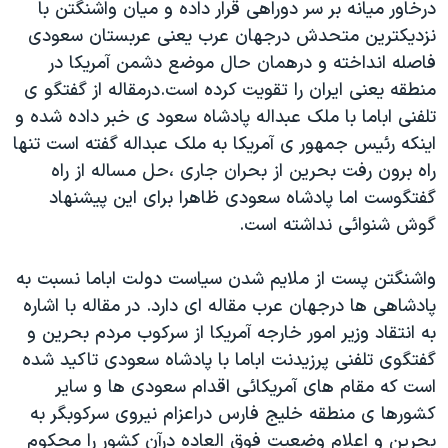
اسرائیل در جنگ
درخاور میانه بر سر دوراهی قرار داده و میان واشنگتن با
نزدیکترین متحدش درجهان عرب یعنی عربستان سعودی
نرگس محمدی برنده جایزه نوبل صلح
فاصله انداخته و درهمان حال موضع دشمن آمریکا در
همایش محافظه‌کاران آمریکا «سی‌پک»
منطقه یعنی ایران را تقویت کرده است.درمقاله از گفتگو ی
صفحه‌های ویژه
تلفنی اباما با ملک عبداله پادشاه سعود ی خبر داده شده و
اینکه رئیس جمهور ی آمریکا به ملک عبداله گفته است تنها
سفر پرزیدنت ترامپ به چین
راه برون رفت بحرین از بحران جاری ،حل مساله از راه
گفتگوست اما پادشاه سعودی ظاهرا برای این پیشنهاد
گوش شنوائی نداشته است.
واشنگتن پست از ملایم شدن سیاست دولت اباما نسبت به
پادشاهی ها درجهان عرب مقاله ای دارد. در مقاله با اشاره
به انتقاد وزیر امور خارجه آمریکا از سرکوب مردم بحرین و
گفتگوی تلفنی پرزیدنت اباما با پادشاه سعودی تاکید شده
است که مقام های آمریکائی اقدام سعودی ها و سایر
کشورها ی منطقه خلیج فارس دراعزام نیروی سرکوبگر به
بحرین و اعلام وضعیت فوق العاده درآن کشور را محکوم