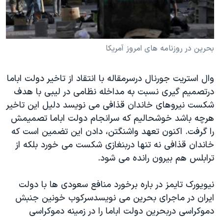
دنبال کنید
مستندها
فرهنگ و زندگی
حقوق شهروندی
انتخابات ریاست جمهوری آمریکا ۲۰۲۴
اقتصادی
حمله جمهوری اسلامی به اسرائیل
بحرین در روزنامه های امروز آمریکا
رمز مهسا
علم و فناوری
زبانهای مختلف
وال استریت جورنال درسرمقاله با انتقاد از تاخیر دولت اباما
اسرائیل در جنگ
ورزش زنان در ایران
درتصمیم گیری نسبت به مداخله نظامی در لیبی با هدف
گالری عکس
اعتراضات زن، زندگی، آزادی
شکست نیروهای خاندان قذافی می نویسد دلیل این تاخیر
آرشیو پخش زنده
مجموعه مستندهای دادخواهی
هرچه باشد خوشحالیم که سرانجام دولت اباما تصمیمش
را گرفت. اکنون تعهد واشنگتن، دادن این تضمین است که
تریبونال مردمی آبان ۹۸
خاندان قذافی نه تنها دربنغازی شکست می خورد بلکه از
دادگاه حمید نوری
ترابلس هم بیرون رانده می شود.
چهل سال گروگان‌گیری
نیویورک تایمز در باره برخورد منافع سعودی ها با دولت
قانون شفافیت دارائی کادر رهبری ایران
ایران در ماجرای بحرین می نویسدسرکوب خونین جنبش
اعتراضات مردمی آبان ۹۸
دموکراسی دربحرین دولت اباما را در زمینه دموکراسی