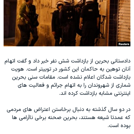
دنبال کنید
مستندها
فرهنگ و زندگی
حقوق شهروندی
انتخابات ریاست جمهوری آمریکا ۲۰۲۴
اقتصادی
حمله جمهوری اسلامی به اسرائیل
رمز مهسا
علم و فناوری
زبانهای مختلف
اسرائیل در جنگ
ورزش زنان در ایران
گالری عکس
اعتراضات زن، زندگی، آزادی
دادستانی بحرین از بازداشت شش نفر خبر داد و گفت اتهام
آنان توهین به حاکمان این کشور در توییتر است. هویت
آرشیو پخش زنده
مجموعه مستندهای دادخواهی
بازداشت شدگان اعلام نشده است. مقامات سنی بحرین
تریبونال مردمی آبان ۹۸
شماری از شهروندان را به اتهام جرائم و فعالیت های
دادگاه حمید نوری
اینترنتی مشابه بازداشت کرده اند.
چهل سال گروگان‌گیری
در دو سال گذشته به دنبال برخاستن اعتراض های مردمی
قانون شفافیت دارائی کادر رهبری ایران
که عمدتا شیعه هستند، بحرین صحنه برخی ناآرامی ها
اعتراضات مردمی آبان ۹۸
بوده است.