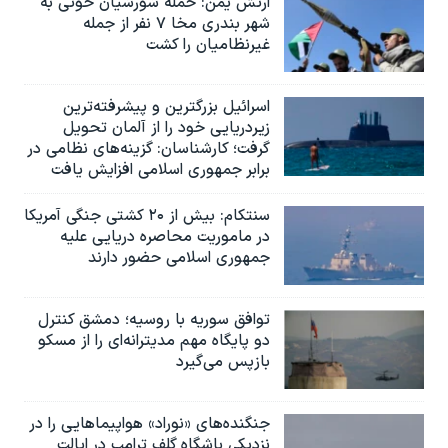
ارتش یمن: حمله شورشیان حوثی به
شهر بندری مخا ۷ نفر از جمله
غیرنظامیان را کشت
اسرائيل بزرگترین و پیشرفته‌ترین
زیردریایی خود را از آلمان تحویل
گرفت؛ کارشناسان: گزینه‌های نظامی در
برابر جمهوری اسلامی افزایش یافت
سنتکام: بیش از ۲۰ کشتی جنگی آمریکا
در ماموریت محاصره دریایی علیه
جمهوری اسلامی حضور دارند
توافق سوریه با روسیه؛ دمشق کنترل
دو پایگاه مهم مدیترانه‌ای را از مسکو
بازپس می‌گیرد
جنگنده‌های «نوراد» هواپیماهایی را در
نزدیکی باشگاه گلف ترامپ در ایالت