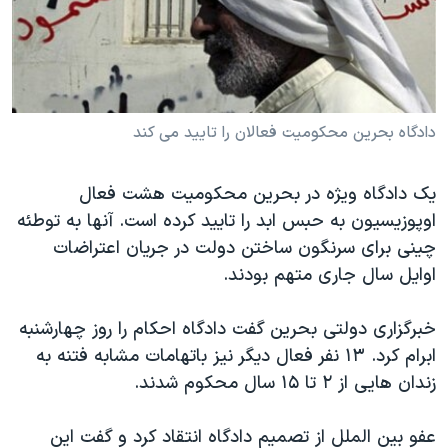
دنبال کنید
مستندها
فرهنگ و زندگی
حقوق شهروندی
انتخابات ریاست جمهوری آمریکا ۲۰۲۴
اقتصادی
حمله جمهوری اسلامی به اسرائیل
رمز مهسا
علم و فناوری
دادگاه بحرین محکومیت فعالان را تایید می کند
زبانهای مختلف
اسرائیل در جنگ
ورزش زنان در ایران
یک دادگاه ویژه در بحرین محکومیت هشت فعال
گالری عکس
اعتراضات زن، زندگی، آزادی
اوپوزیسیون به حبس ابد را تایید کرده است. آنها به توطئه
آرشیو پخش زنده
مجموعه مستندهای دادخواهی
چینی برای سرنگون ساختن دولت در جریان اعتراضات
اوایل سال جاری متهم بودند.
تریبونال مردمی آبان ۹۸
دادگاه حمید نوری
خبرگزاری دولتی بحرین گفت دادگاه احکام را روز چهارشنبه
چهل سال گروگان‌گیری
ابرام کرد. ۱۳ نفر فعال دیگر نیز باتهامات مشابه فتنه به
زندان هایی از ۲ تا ۱۵ سال محکوم شدند.
قانون شفافیت دارائی کادر رهبری ایران
اعتراضات مردمی آبان ۹۸
عفو بین الملل از تصمیم دادگاه انتقاد کرد و گفت این