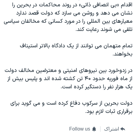
اسرائیل در جنگ
اقدام «بی انصافی ذاتی» در روند محاکمات در بحرین را
نشان می دهد و روشن می سازد که دولت قصد ندارد
نرگس محمدی برنده جایزه نوبل صلح
معیارهای بین المللی را در مورد کسانی که مخالفان سیاسی
همایش محافظه‌کاران آمریکا «سی‌پک»
تلقی می شوند رعایت کند.
صفحه‌های ویژه
تمام متهمان می توانند از یک دادگاه بالاتر استیناف
سفر پرزیدنت ترامپ به چین
بخواهند.
در زدوخورد بین نیروهای امنیتی و معترضین مخالف دولت
از ماه فوریه حدود ۴۰ تن کشته شده اند و پلیس بیش از
یک هزار نفر را دستگیر کرده است.
دولت بحرین از سرکوب دفاع کرده است و می گوید برای
برقراری ثبات لازم بود.
اشتراک
Follow us