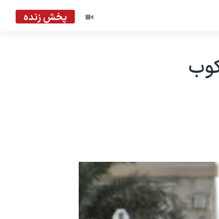
پخش زنده
کوب