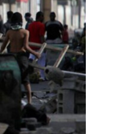
مستندها
فرهنگ و زندگی
حقوق شهروندی
انتخابات ریاست جمهوری آمریکا ۲۰۲۴
اقتصادی
حمله جمهوری اسلامی به اسرائیل
رمز مهسا
علم و فناوری
اسرائیل در جنگ
ورزش زنان در ایران
گالری عکس
اعتراضات زن، زندگی، آزادی
آرشیو پخش زنده
مجموعه مستندهای دادخواهی
تریبونال مردمی آبان ۹۸
دادگاه حمید نوری
چهل سال گروگان‌گیری
قانون شفافیت دارائی کادر رهبری ایران
اعتراضات مردمی آبان ۹۸
اسرائیل در جنگ