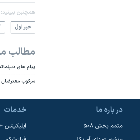
همچنبن ببینید:
خبر اول
گ
مطالب مر
پیام های دیپلماتی
سرکوب معترضان د
در باره ما
خدمات
متمم بخش ۵۰۸
اپلیکیشن +VOA
منشور صدای آمریکا
فیلترشکن