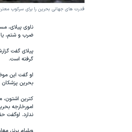
نرگس محمدی برنده جایزه نوبل صلح
قدرت های جهانی بحرین را برای سرکوب معتر
همایش محافظه‌کاران آمریکا «سی‌پک»
ناوی پیلای، مس
صفحه‌های ویژه
ضرب و شتم، یا 
سفر پرزیدنت ترامپ به چین
پیلای گفت گزارش
گرفته است.
او گفت این موض
بحرین پزشکان را
کترین اشتون، م
امورخارجه بحری
ندارد. اوگفت حق
ویلیام برنز، مع