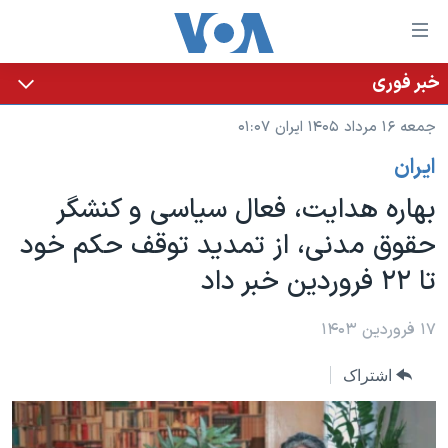
ینکهای
ابل
سترسی
خبر فوری
خانه
هش
جمعه ۱۶ مرداد ۱۴۰۵ ایران ۰۱:۰۷
نسخه سبک وب‌سایت
ه
ايران
حتوای
موضوع ها
صلی
بهاره هدایت، فعال سیاسی و کنشگر
برنامه های تلویزیونی
ایران
هش
حقوق مدنی، از تمدید توقف حکم خود
جدول برنامه ها
ه
آمریکا
تا ۲۲ فروردین خبر داد
فحه
صفحه‌های ویژه
جهان
صلی
فرکانس‌های صدای آمریکا
ورزشی
جام جهانی ۲۰۲۶
۱۷ فروردین ۱۴۰۳
هش
پخش رادیویی
ه
گزیده‌ها
عملیات خشم حماسی
اشتراک
ستجو
۲۵۰سالگی آمریکا
ویژه برنامه‌ها
یادگیری زبان انگلیسی
ویدیوها
بایگانی برنامه‌های تلویزیونی