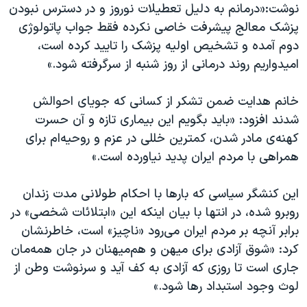
اسرائیل در جنگ
نوشت:«درمانم به دلیل تعطیلات نوروز و در دسترس نبودن
پزشک معالج پیشرفت خاصی نکرده فقط جواب پاتولوژی
نرگس محمدی برنده جایزه نوبل صلح
دوم آمده و تشخیص اولیه پزشک را تایید کرده است،
همایش محافظه‌کاران آمریکا «سی‌پک»
امیدواریم روند درمانی از روز شنبه از سرگرفته شود.»
صفحه‌های ویژه
خانم هدایت ضمن تشکر از کسانی که جویای احوالش
سفر پرزیدنت ترامپ به چین
شدند افزود: «باید بگویم این بیماری تازه و آن حسرت
کهنه‌ی مادر شدن، کمترین خللی در عزم و روحیه‌ام برای
همراهی با مردم ایران پدید نیاورده است.»
این کنشگر سیاسی که بارها با احکام طولانی مدت زندان
روبرو شده، در انتها با بیان اینکه این «ابتلائات شخصی» در
برابر آنچه بر مردم ایران می‌رود «ناچیز» است، خاطرنشان
کرد: «شوق آزادی برای میهن و هم‌میهنان در جان همه‌مان
جاری است تا روزی که آزادی به کف آید و سرنوشت وطن از
لوث وجود استبداد رها شود.»