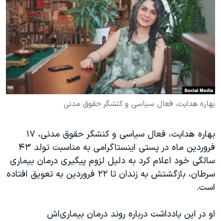
دنبال کنید
مستندها
فرهنگ و زندگی
حقوق شهروندی
انتخابات ریاست جمهوری آمریکا ۲۰۲۴
اقتصادی
حمله جمهوری اسلامی به اسرائیل
رمز مهسا
علم و فناوری
زبانهای مختلف
اسرائیل در جنگ
ورزش زنان در ایران
گالری عکس
اعتراضات زن، زندگی، آزادی
بهاره هدایت، فعال سیاسی و کنشگر حقوق مدنی
آرشیو پخش زنده
مجموعه مستندهای دادخواهی
بهاره هدایت، فعال سیاسی و کنشگر حقوق مدنی، ۱۷
تریبونال مردمی آبان ۹۸
فروردین ماه در پستی اینستاگرامی به مناسبت تولد ۴۳
دادگاه حمید نوری
سالگی خود اعلام کرد به دلیل لزوم پیگیری درمان بیماری
چهل سال گروگان‌گیری
سرطان، بازگشتش به زندان تا ۲۲ فروردین به تعویق افتاده
است.
قانون شفافیت دارائی کادر رهبری ایران
اعتراضات مردمی آبان ۹۸
او در این یادداشت درباره روند درمان بیماری‌اش