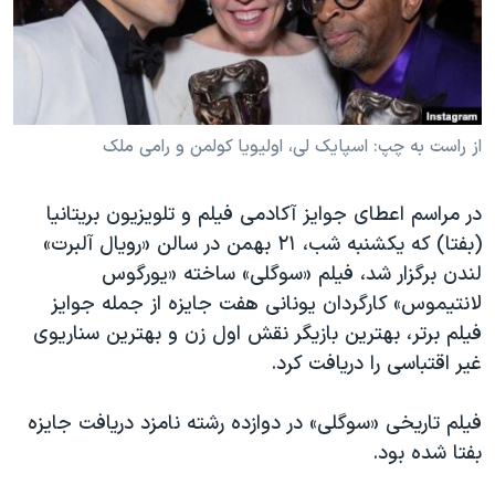
دنبال کنید
مستندها
فرهنگ و زندگی
حقوق شهروندی
انتخابات ریاست جمهوری آمریکا ۲۰۲۴
اقتصادی
حمله جمهوری اسلامی به اسرائیل
رمز مهسا
علم و فناوری
از راست به چپ: اسپایک لی، اولیویا کولمن و رامی ملک
زبانهای مختلف
اسرائیل در جنگ
ورزش زنان در ایران
در مراسم اعطای جوایز آکادمی فیلم و تلویزیون بریتانیا
گالری عکس
اعتراضات زن، زندگی، آزادی
(بفتا) که یکشنبه شب، ۲۱ بهمن در سالن «رویال آلبرت»
آرشیو پخش زنده
مجموعه مستندهای دادخواهی
لندن برگزار شد، فیلم «سوگلی» ساخته «یورگوس
لانتیموس» کارگردان یونانی هفت جایزه از جمله جوایز
تریبونال مردمی آبان ۹۸
فیلم برتر، بهترین بازیگر نقش اول زن و بهترین سناریوی
دادگاه حمید نوری
غیر اقتباسی را دریافت کرد.
چهل سال گروگان‌گیری
فیلم تاریخی «سوگلی» در دوازده رشته نامزد دریافت جایزه
قانون شفافیت دارائی کادر رهبری ایران
بفتا شده بود.
اعتراضات مردمی آبان ۹۸