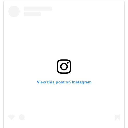
اسرائیل در جنگ
نرگس محمدی برنده جایزه نوبل صلح
همایش محافظه‌کاران آمریکا «سی‌پک»
صفحه‌های ویژه
سفر پرزیدنت ترامپ به چین