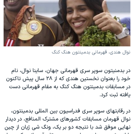
دنبال کنید
مستندها
فرهنگ و زندگی
حقوق شهروندی
انتخابات ریاست جمهوری آمریکا ۲۰۲۴
اقتصادی
حمله جمهوری اسلامی به اسرائیل
رمز مهسا
علم و فناوری
زبانهای مختلف
اسرائیل در جنگ
ورزش زنان در ایران
نوال هندی، قهرمانی بدمینتون هنگ کنگ
گالری عکس
اعتراضات زن، زندگی، آزادی
در بدمنیتون سوپر سری قهرمانی جهان، ساینا نوال، نام
آرشیو پخش زنده
مجموعه مستندهای دادخواهی
خود را بعنوان نخستین هندی که از ۲۸ سال پیش تاکنون
تریبونال مردمی آبان ۹۸
در مسابقات بدمینتون هنگ کنگ به مقام قهرمانی دست
دادگاه حمید نوری
یافته ثبت کرد.
چهل سال گروگان‌گیری
در رقابتهای سوپر سری فدراسیون بین المللی بدمینتون،
قانون شفافیت دارائی کادر رهبری ایران
نوال قهرمان مسابقات کشورهای مشترک المنافع، در دیدار
اعتراضات مردمی آبان ۹۸
نهایی موفق شد با نتیجه دو بر یک، ونگ شی ژیان از چین