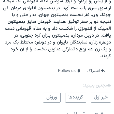
را از پیش رو بردارد و برای سومین مقام قهرمانی یک مرحله
اسرائیل در جنگ
از سوپر سری را بدست آورد. در بدمنیتون انفرادی مردان، لی
نرگس محمدی برنده جایزه نوبل صلح
چونگ وی، نفر نخست بدمینتون جهان، به راحتی و با
همایش محافظه‌کاران آمریکا «سی‌پک»
نتیجه دو بر صفر توفیق هدایت، قهرمان سابق بدمینتون
المپیک از اندونزی را شکست داد و به مقام قهرمانی دست
صفحه‌های ویژه
یافت. در دوبل مردان، بدمینتون بازان کره جنوبی، در
سفر پرزیدنت ترامپ به چین
دونفره زنان، نمایندگان تایوان و در دونفره مختلط یک مرد
و یک زن هم زوج دانمارکی عناوین نخست را از آن خود
کردند.
اشتراک
Follow us
همچنبن ببینید:
خبر اول
گزيده‌ها
ورزش