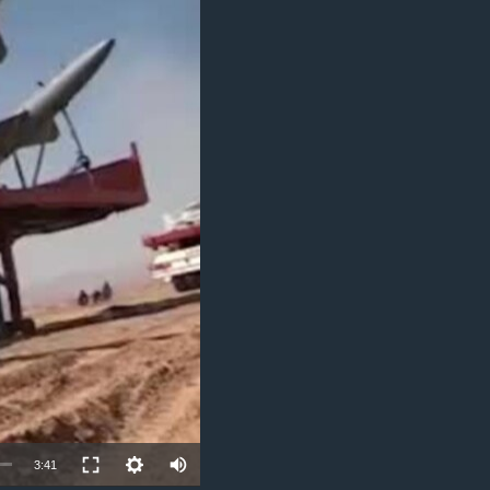
مستندها
فرهنگ و زندگی
حقوق شهروندی
انتخابات ریاست جمهوری آمریکا ۲۰۲۴
اقتصادی
حمله جمهوری اسلامی به اسرائیل
رمز مهسا
علم و فناوری
اسرائیل در جنگ
ورزش زنان در ایران
گالری عکس
اعتراضات زن، زندگی، آزادی
آرشیو پخش زنده
مجموعه مستندهای دادخواهی
تریبونال مردمی آبان ۹۸
دادگاه حمید نوری
چهل سال گروگان‌گیری
قانون شفافیت دارائی کادر رهبری ایران
اعتراضات مردمی آبان ۹۸
3:41
اسرائیل در جنگ