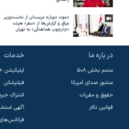
دعوت دوباره عربستان از نخست‌وزیر
عراق و گزارش‌ها از «سفر» هیئت
«چارچوب هماهنگی» به تهران
در باره ما
خدمات
متمم بخش ۵۰۸
اپلیکیشن +VOA
منشور صدای آمریکا
فیلترشکن
حقوق و مقررات
اشتراک خبرن
قوانین تالار
آگهی استخد
فرکانس‌های 