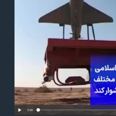
No m
0:00