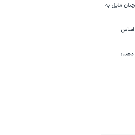
چنان مایل به
ر اساس
 دهد.»