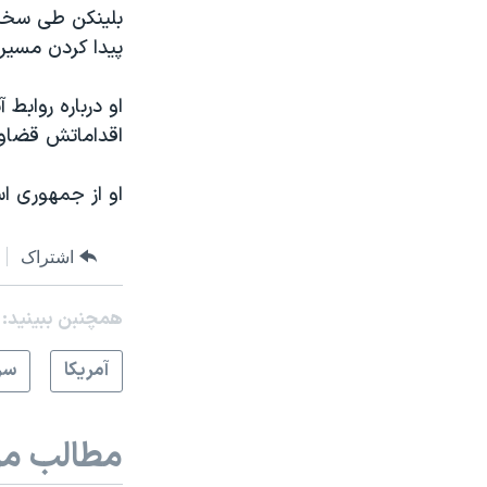
بلینکن طی سخنان
پیدا کردن مسیر
او درباره روابط 
اقداماتش قضاوت
او از جمهوری اس
اشتراک
همچنبن ببینید:
آمريکا
سر
مطالب مر