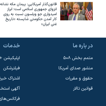
قانون‌گذار آمریکایی: پیمان مکه نشانه
انزوای جمهوری اسلامی است؛ ابراز
امیدواری جو ویلسون نسبت به روی
کار آمدن حکومتی شایسته «تاریخ
غنی ایران»
در باره ما
خدمات
متمم بخش ۵۰۸
اپلیکیشن +VOA
منشور صدای آمریکا
فیلترشکن
حقوق و مقررات
اشتراک خبرن
قوانین تالار
آگهی استخد
فرکانس‌های 