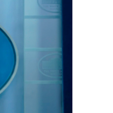
مستندها
فرهنگ و زندگی
حقوق شهروندی
انتخابات ریاست جمهوری آمریکا ۲۰۲۴
اقتصادی
حمله جمهوری اسلامی به اسرائیل
رمز مهسا
علم و فناوری
اسرائیل در جنگ
ورزش زنان در ایران
گالری عکس
اعتراضات زن، زندگی، آزادی
آرشیو پخش زنده
مجموعه مستندهای دادخواهی
تریبونال مردمی آبان ۹۸
دادگاه حمید نوری
چهل سال گروگان‌گیری
قانون شفافیت دارائی کادر رهبری ایران
اعتراضات مردمی آبان ۹۸
اسرائیل در جنگ