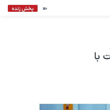
پخش زنده
 با