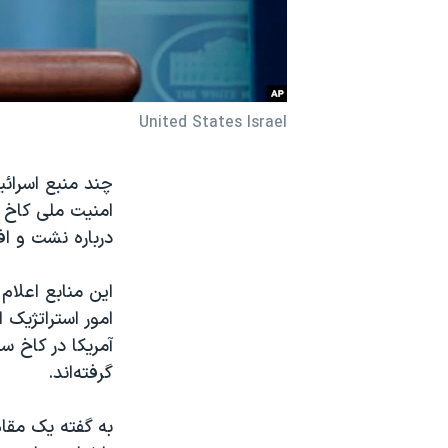
نرگس محمدی برنده جایزه نوبل صلح
همایش محافظه‌کاران آمریکا «سی‌پک»
صفحه‌های ویژه
United States Israel
سفر پرزیدنت ترامپ به چین
چند منبع اسرائی
امنیت ملی کاخ س
درباره نشت و اف
این منابع اعلام
امور استراتژیک 
آمریکا در کاخ س
گرفته‌اند.
به گفته یک مقام