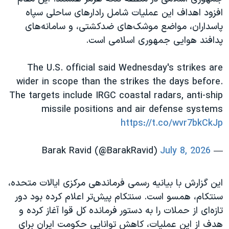
اسرائیل در جنگ
افزود اهداف این عملیات شامل رادارهای ساحلی سپاه
نرگس محمدی برنده جایزه نوبل صلح
پاسداران، مواضع موشک‌های ضدکشتی، و سامانه‌های
پدافند هوایی جمهوری اسلامی است.
همایش محافظه‌کاران آمریکا «سی‌پک»
صفحه‌های ویژه
The U.S. official said Wednesday's strikes are
سفر پرزیدنت ترامپ به چین
wider in scope than the strikes the days before.
The targets include IRGC coastal radars, anti-ship
missile positions and air defense systems
https://t.co/wvr7bkCkJp
July 8, 2026
— Barak Ravid (@BarakRavid)
این گزارش با بیانیه رسمی فرماندهی مرکزی ایالات متحده،
سنتکام، همسو است. سنتکام پیش‌تر اعلام کرده بود دور
تازه‌ای از حملات را به دستور فرمانده کل قوا آغاز کرده و
هدف از این عملیات، کاهش توانایی حکومت ایران برای