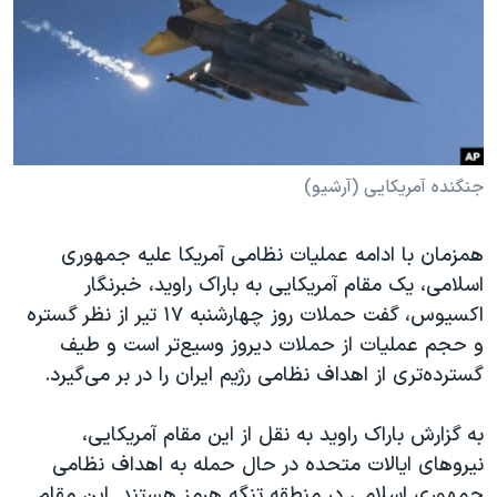
دنبال کنید
مستندها
فرهنگ و زندگی
حقوق شهروندی
انتخابات ریاست جمهوری آمریکا ۲۰۲۴
اقتصادی
حمله جمهوری اسلامی به اسرائیل
رمز مهسا
علم و فناوری
زبانهای مختلف
اسرائیل در جنگ
ورزش زنان در ایران
جنگنده آمریکایی (آرشیو)
گالری عکس
اعتراضات زن، زندگی، آزادی
همزمان با ادامه عملیات نظامی آمریکا علیه جمهوری
آرشیو پخش زنده
مجموعه مستندهای دادخواهی
اسلامی، یک مقام آمریکایی به باراک راوید، خبرنگار
تریبونال مردمی آبان ۹۸
اکسیوس، گفت حملات روز چهارشنبه ۱۷ تیر از نظر گستره
و حجم عملیات از حملات دیروز وسیع‌تر است و طیف
دادگاه حمید نوری
گسترده‌تری از اهداف نظامی رژیم ایران را در بر می‌گیرد.
چهل سال گروگان‌گیری
قانون شفافیت دارائی کادر رهبری ایران
به گزارش باراک راوید به نقل از این مقام آمریکایی،
نیروهای ایالات متحده در حال حمله به اهداف نظامی
اعتراضات مردمی آبان ۹۸
جمهوری اسلامی در منطقه تنگه هرمز هستند. این مقام