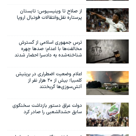
اسرائیل در جنگ
از صلاح تا وینیسیوس؛ تابستان
نرگس محمدی برنده جایزه نوبل صلح
پرستاره نقل‌وانتقالات فوتبال اروپا
همایش محافظه‌کاران آمریکا «سی‌پک»
صفحه‌های ویژه
ترس جمهوری اسلامی از گسترش
سفر پرزیدنت ترامپ به چین
مخالفت‌ها با اعدام؛ صدها چهره
شناخته‌شده به دادسرا احضار شدند
اعلام وضعیت اضطراری در بریتیش
کلمبیا؛ بیش از ۲۰ هزار نفر از
آتش‌سوزی‌ها گریختند
دولت عراق دستور بازداشت سخنگوی
سابق حشدالشعبی را صادر کرد