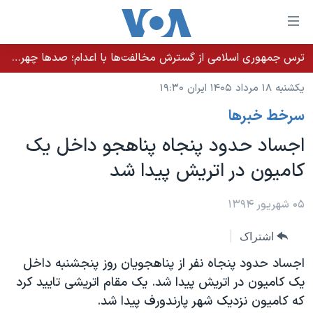
ینکهای
ابل
سترسی
ترس جمهوری اسلامی از گسترش مخالفت‌ها با اعدام؛ صدها چهره شناخته‌شده به دادسرا احضار شدند
خانه
هش
یکشنبه ۱۸ مرداد ۱۴۰۵ ایران ۱۹:۳۰
نسخه سبک وب‌سایت
ه
سرخط خبرها
حتوای
موضوع ها
صلی
اجساد حدود پنجاه پناهجو داخل یک
برنامه های تلویزیونی
ایران
هش
کامیون در اتریش پیدا شد
جدول برنامه ها
ه
آمریکا
فحه
صفحه‌های ویژه
جهان
۰۵ شهریور ۱۳۹۴
صلی
فرکانس‌های صدای آمریکا
ورزشی
جام جهانی ۲۰۲۶
هش
اشتراک
پخش رادیویی
ه
گزیده‌ها
عملیات خشم حماسی
اجساد حدود پنجاه نفر از پناهجویان روز پنجشنبه داخل
ستجو
۲۵۰سالگی آمریکا
ویژه برنامه‌ها
یک کامیون در اتریش پیدا شد. یک مقام اتریشی تایید کرد
یادگیری زبان انگلیسی
که کامیون نزدیک شهر پارندورف پیدا شد.
ویدیوها
بایگانی برنامه‌های تلویزیونی