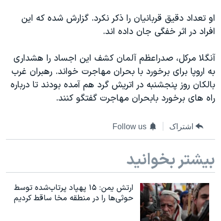
دنبال کنید
مستندها
فرهنگ و زندگی
او تعداد دقیق قربانیان را ذکر نکرد. گزارش شده که این
حقوق شهروندی
انتخابات ریاست جمهوری آمریکا ۲۰۲۴
افراد در اثر خفگی جان داده اند.
اقتصادی
حمله جمهوری اسلامی به اسرائیل
آنگلا مرکل، صدراعظم آلمان کشف این اجساد را هشداری
رمز مهسا
علم و فناوری
به اروپا برای برخورد با بحران مهاجرت خواند. رهبران غرب
زبانهای مختلف
اسرائیل در جنگ
ورزش زنان در ایران
بالکان روز پنجشنبه در اتریش گرد هم آمده بودند تا درباره
راه های برخورد بابحران مهاجرت گفتگو کنند.
گالری عکس
اعتراضات زن، زندگی، آزادی
آرشیو پخش زنده
مجموعه مستندهای دادخواهی
اشتراک
Follow us
تریبونال مردمی آبان ۹۸
دادگاه حمید نوری
بیشتر بخوانید
چهل سال گروگان‌گیری
ارتش یمن: ۱۵ پهپاد پرتاب‌شده توسط
قانون شفافیت دارائی کادر رهبری ایران
حوثی‌ها را در منطقه مخا ساقط کردیم
اعتراضات مردمی آبان ۹۸