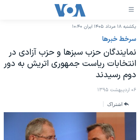
ینکهای
ابل
سترسی
یکشنبه ۱۸ مرداد ۱۴۰۵ ایران ۱۰:۴۰
خانه
هش
سرخط خبرها
نسخه سبک وب‌سایت
ه
نمایندگان حزب سبزها و حزب آزادی در
حتوای
موضوع ها
انتخابات ریاست جمهوری اتریش به دور
صلی
برنامه های تلویزیونی
ایران
هش
دوم رسیدند
جدول برنامه ها
ه
آمریکا
فحه
صفحه‌های ویژه
۰۶ اردیبهشت ۱۳۹۵
جهان
صلی
فرکانس‌های صدای آمریکا
ورزشی
جام جهانی ۲۰۲۶
هش
اشتراک
پخش رادیویی
ه
گزیده‌ها
عملیات خشم حماسی
ستجو
۲۵۰سالگی آمریکا
ویژه برنامه‌ها
یادگیری زبان انگلیسی
ویدیوها
بایگانی برنامه‌های تلویزیونی