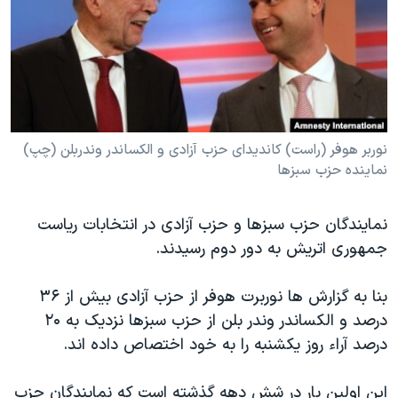
دنبال کنید
مستندها
فرهنگ و زندگی
حقوق شهروندی
انتخابات ریاست جمهوری آمریکا ۲۰۲۴
اقتصادی
حمله جمهوری اسلامی به اسرائیل
رمز مهسا
علم و فناوری
زبانهای مختلف
اسرائیل در جنگ
ورزش زنان در ایران
نوربر هوفر (راست) کاندیدای حزب آزادی و الکساندر وندربلن (چپ)
نماینده حزب سبزها
گالری عکس
اعتراضات زن، زندگی، آزادی
آرشیو پخش زنده
مجموعه مستندهای دادخواهی
نمایندگان حزب سبزها و حزب آزادی در انتخابات ریاست
تریبونال مردمی آبان ۹۸
جمهوری اتریش به دور دوم رسیدند.
دادگاه حمید نوری
بنا به گزارش ها نوربرت هوفر از حزب آزادی بیش از ۳۶
چهل سال گروگان‌گیری
درصد و الکساندر وندر بلن از حزب سبزها نزدیک به ۲۰
قانون شفافیت دارائی کادر رهبری ایران
درصد آراء روز یکشنبه را به خود اختصاص داده اند.
اعتراضات مردمی آبان ۹۸
این اولین بار در شش دهه گذشته است که نمایندگان حزب