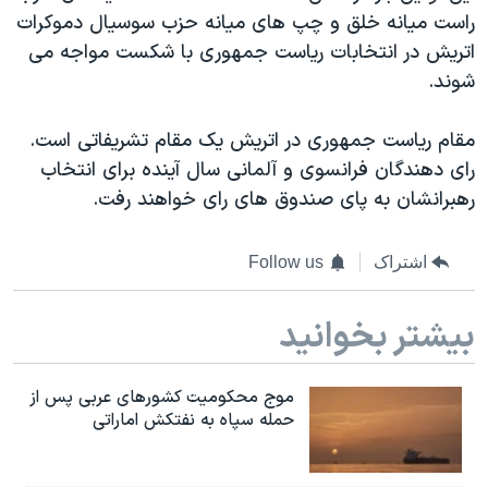
اسرائیل در جنگ
راست میانه خلق و چپ های میانه حزب سوسیال دموکرات
نرگس محمدی برنده جایزه نوبل صلح
اتریش در انتخابات ریاست جمهوری با شکست مواجه می
شوند.
همایش محافظه‌کاران آمریکا «سی‌پک»
صفحه‌های ویژه
مقام ریاست جمهوری در اتریش یک مقام تشریفاتی است.
سفر پرزیدنت ترامپ به چین
رای دهندگان فرانسوی و آلمانی سال آینده برای انتخاب
رهبرانشان به پای صندوق های رای خواهند رفت.
اشتراک
Follow us
بیشتر بخوانید
موج محکومیت کشورهای عربی پس از
حمله سپاه به نفتکش اماراتی