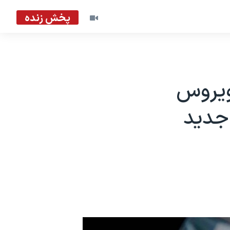
پخش زنده
ش ویروس
 جدید