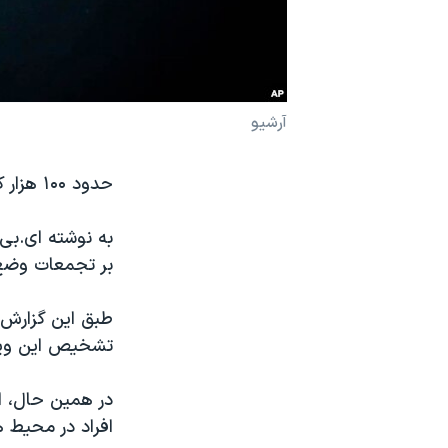
نرگس محمدی برنده جایزه نوبل صلح
همایش محافظه‌کاران آمریکا «سی‌پک»
صفحه‌های ویژه
آرشیو
سفر پرزیدنت ترامپ به چین
حدود ۱۰۰ هزار کیت آزمایشگاهی برای تشخیص ویروس کرونا به استرالیا می رسد.
به نوشته ای.بی
بر تجمعات وضع 
تشخیص این ویروس
در همین حال، ان
افراد در محیط ه