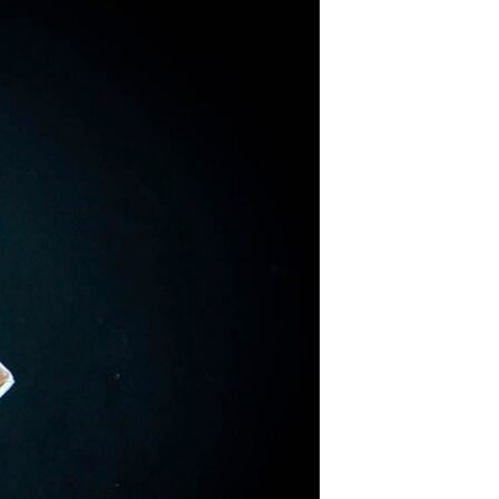
مستندها
فرهنگ و زندگی
حقوق شهروندی
انتخابات ریاست جمهوری آمریکا ۲۰۲۴
اقتصادی
حمله جمهوری اسلامی به اسرائیل
رمز مهسا
علم و فناوری
اسرائیل در جنگ
ورزش زنان در ایران
گالری عکس
اعتراضات زن، زندگی، آزادی
آرشیو پخش زنده
مجموعه مستندهای دادخواهی
تریبونال مردمی آبان ۹۸
دادگاه حمید نوری
چهل سال گروگان‌گیری
قانون شفافیت دارائی کادر رهبری ایران
اعتراضات مردمی آبان ۹۸
اسرائیل در جنگ