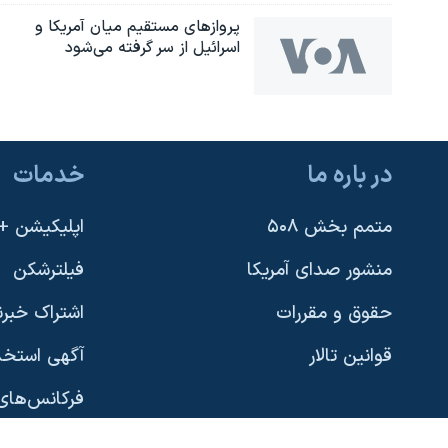
پروازهای مستقیم میان آمریکا و
اسرائیل از سر گرفته می‌شود
در باره ما
خدمات
یادگیری زبان انگلیسی
متمم بخش ۵۰۸
اپلیکیشن +VOA
دنبال کنید
منشور صدای آمریکا
فیلترشکن
حقوق و مقررات
اشتراک خبرن
قوانین تالار
آگهی استخد
زبانهای مختلف
فرکانس‌های 
پخش رادیو