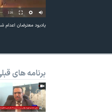
نرگس محمدی برنده جایزه نوبل صلح
1:26
همایش محافظه‌کاران آمریکا «سی‌پک»
صفحه‌های ویژه
یادبود معترضان اعدام شده
سفر پرزیدنت ترامپ به چین
برنامه های قبل