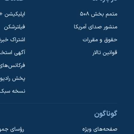
متمم بخش ۵۰۸
اپلیکیشن +VOA
منشور صدای آمریکا
فیلترشکن
حقوق و مقررات
اشتراک خبرن
قوانین تالار
آگهی استخد
فرکانس‌های 
پخش رادیو
یادگیری زبان انگلیسی
نسخه سبک 
دنبال کنید
گوناگون
صفحه‌های ویژه
رؤسای جمهو