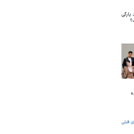
 پارگی
؟
ه
ی قبلی