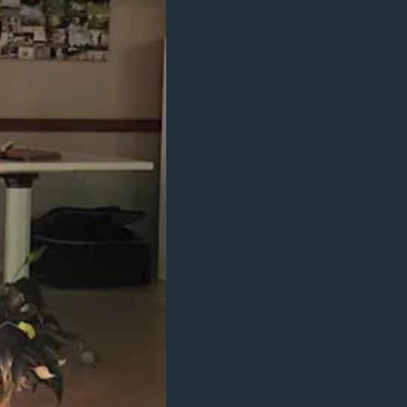
مستندها
فرهنگ و زندگی
حقوق شهروندی
انتخابات ریاست جمهوری آمریکا ۲۰۲۴
اقتصادی
حمله جمهوری اسلامی به اسرائیل
رمز مهسا
علم و فناوری
اسرائیل در جنگ
ورزش زنان در ایران
گالری عکس
اعتراضات زن، زندگی، آزادی
آرشیو پخش زنده
مجموعه مستندهای دادخواهی
تریبونال مردمی آبان ۹۸
دادگاه حمید نوری
چهل سال گروگان‌گیری
قانون شفافیت دارائی کادر رهبری ایران
اعتراضات مردمی آبان ۹۸
اسرائیل در جنگ