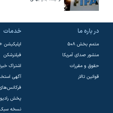
در باره ما
خدمات
متمم بخش ۵۰۸
اپلیکیشن +VOA
منشور صدای آمریکا
فیلترشکن
حقوق و مقررات
اشتراک خبرن
قوانین تالار
آگهی استخد
فرکانس‌های 
پخش رادیو
یادگیری زبان انگلیسی
نسخه سبک 