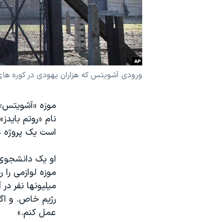
نرگس محمدی برنده جایزه نوبل صلح
همایش محافظه‌کاران آمریکا «سی‌پک»
صفحه‌های ویژه
سفر پرزیدنت ترامپ به چین
ورودی آشویتس که هزاران یهودی در کوره های
موزه «آشویتس» ا
نام «روتم بایدز»
است یک پروژه 
او یک دانشجوی ا
موزه لوازمی را 
میلیونها نفر د
رژیم خاص. و اگر
عمل کنم.»