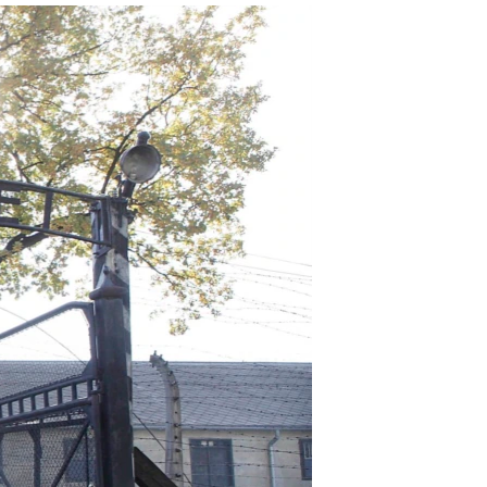
مستندها
فرهنگ و زندگی
حقوق شهروندی
انتخابات ریاست جمهوری آمریکا ۲۰۲۴
اقتصادی
حمله جمهوری اسلامی به اسرائیل
رمز مهسا
علم و فناوری
اسرائیل در جنگ
ورزش زنان در ایران
گالری عکس
اعتراضات زن، زندگی، آزادی
آرشیو پخش زنده
مجموعه مستندهای دادخواهی
تریبونال مردمی آبان ۹۸
دادگاه حمید نوری
چهل سال گروگان‌گیری
قانون شفافیت دارائی کادر رهبری ایران
اعتراضات مردمی آبان ۹۸
اسرائیل در جنگ