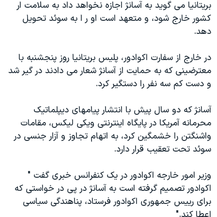
اسرائیل در جنگ
بریتانیا می گوید به آسانژ اجازه نخواهد داد به سلامت ار
کشور خارج شود، و متعهد است او ر ا به سوئد تحویل
نرگس محمدی برنده جایزه نوبل صلح
دهد.
همایش محافظه‌کاران آمریکا «سی‌پک»
صفحه‌های ویژه
در خارج از سفارت اکوادور، پلیس بریتانیا روز پنجشنبه با
معترضینی که به حمایت از آسانژ شعار می دادند در گیر شد
سفر پرزیدنت ترامپ به چین
و دست کم سه نفر را دستگیر کرد.
آسانژ که دو سال پیش با انتشار پیامهای دیپلماتیک
محرمانه آمریکا در پایگاه اینترنتی ویکی لیکس، مقامات
واشنگتن را خشمگین کرد، به اتهام تجاوز و آزار جنسی در
سوئد تحت تعقیب قرار دارد.
وزیر امور خارجه اکوادور در یک کنفرانس خبری گفت "
اکوادور تصمیم گرفته است به آسانژ در پی در خواستی که
برای رییس جمهوری اکوادور فرستاد، پناهندگی سیاسی
اعطا کند."