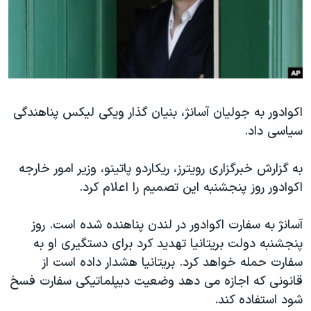
دنبال کنید
مستندها
فرهنگ و زندگی
حقوق شهروندی
انتخابات ریاست جمهوری آمریکا ۲۰۲۴
اقتصادی
حمله جمهوری اسلامی به اسرائیل
رمز مهسا
علم و فناوری
زبانهای مختلف
اکوادور به جولیان آسانژ، بنیان گذار ویکی لیکس پناهندگی
اسرائیل در جنگ
ورزش زنان در ایران
سیاسی داد.
گالری عکس
اعتراضات زن، زندگی، آزادی
آرشیو پخش زنده
مجموعه مستندهای دادخواهی
به گزارش خبرگزاری رویترز، ریکاردو پاتینو، وزیر امور خارجه
اکوادور روز پنجشنبه این تصمیم را اعلام کرد.
تریبونال مردمی آبان ۹۸
دادگاه حمید نوری
آسانژ به سفارت اکوادور در لندن پناهنده شده است. روز
چهل سال گروگان‌گیری
پنجشنبه دولت بریتانیا تهدید کرد برای دستگیری او به
سفارت حمله خواهد کرد.
بریتانیا هشدار داده است از
قانون شفافیت دارائی کادر رهبری ایران
قانونی که اجازه می دهد وضعیت دیپلماتیکی سفارت فسخ
اعتراضات مردمی آبان ۹۸
شود استفاده کند.