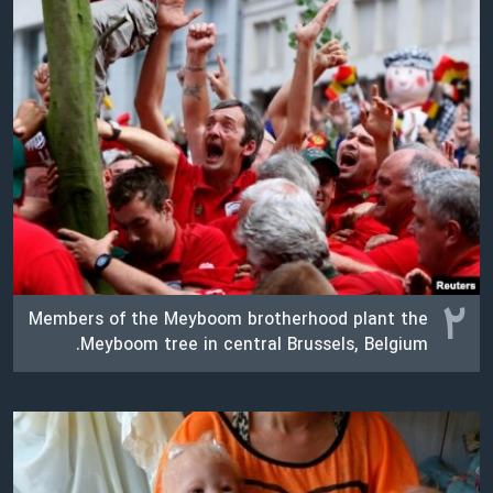
اسرائیل در جنگ
نرگس محمدی برنده جایزه نوبل صلح
همایش محافظه‌کاران آمریکا «سی‌پک»
صفحه‌های ویژه
سفر پرزیدنت ترامپ به چین
۲
Members of the Meyboom brotherhood plant the
Meyboom tree in central Brussels, Belgium.