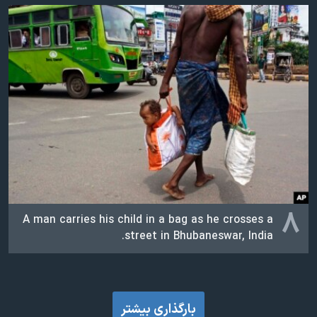
۸
A man carries his child in a bag as he crosses a
street in Bhubaneswar, India.
بارگذاری بیشتر