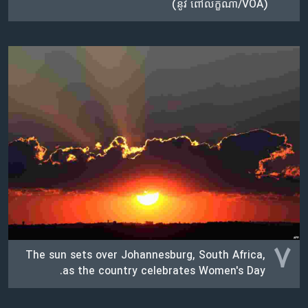
(នូវ ពៅលក្ខិណា/VOA)
۷
The sun sets over Johannesburg, South Africa,
as the country celebrates Women's Day.