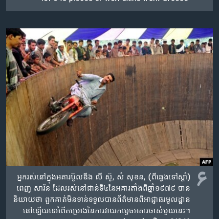
۶
(ពី​ឆ្វេង​ទៅ​ស្តាំ) អ្នក​រស់​នៅ​ក្នុង​អគារ​ប៊ូលឌីង លី​ ស៊ូ, សំ សុខន,
ពេញ​ សារិន ដែល​រស់​នៅ​ជាន់​ទី​៤​នៃ​អគារ​តាំង​ពី​ឆ្នាំ​១៩៧៩ បាន​
និយាយ​ថា​ ពួក​គាត់​មិន​ទាន់​ទទួល​បាន​ព័ត៌មាន​​ពី​អាជ្ញាធរ​មូលដ្ឋាន​
នៅ​ឡើយ​ទេ​អំពី​គម្រោង​នៃ​ការ​វាយ​កម្ទេច​អគារ​ចាស់​មួយ​នេះ។