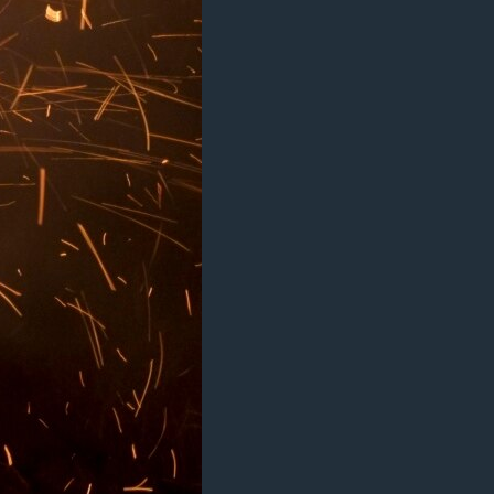
مستندها
فرهنگ و زندگی
حقوق شهروندی
انتخابات ریاست جمهوری آمریکا ۲۰۲۴
اقتصادی
حمله جمهوری اسلامی به اسرائیل
رمز مهسا
علم و فناوری
اسرائیل در جنگ
ورزش زنان در ایران
گالری عکس
اعتراضات زن، زندگی، آزادی
آرشیو پخش زنده
مجموعه مستندهای دادخواهی
تریبونال مردمی آبان ۹۸
دادگاه حمید نوری
چهل سال گروگان‌گیری
قانون شفافیت دارائی کادر رهبری ایران
اعتراضات مردمی آبان ۹۸
اسرائیل در جنگ