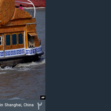
۲
in Shanghai, China.