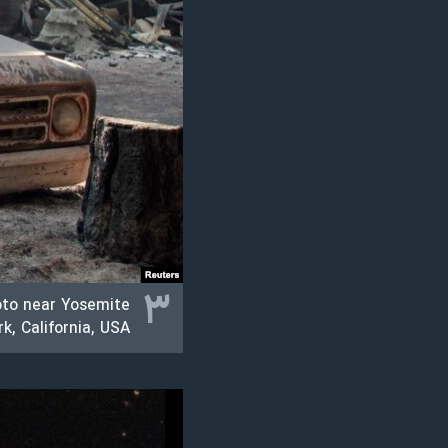
۳
oto near Yosemite
k, California, USA.