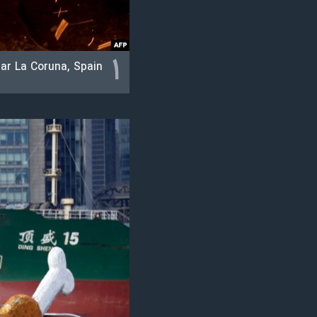
نرگس محمدی برنده جایزه نوبل صلح
همایش محافظه‌کاران آمریکا «سی‌پک»
۱
ear La Coruna, Spain.
صفحه‌های ویژه
سفر پرزیدنت ترامپ به چین