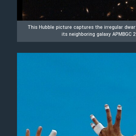
This Hubble picture captures the irregular dwar
its neighboring galaxy APMBGC 2