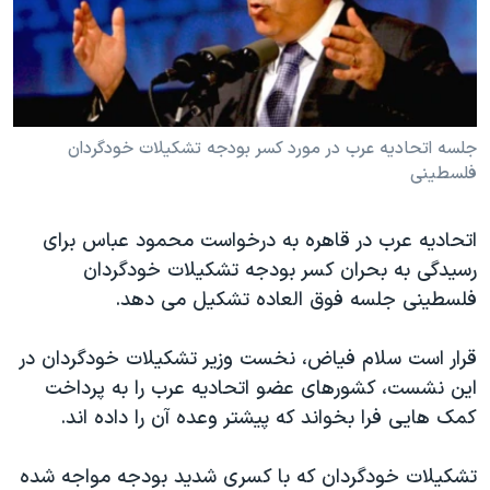
دنبال کنید
مستندها
فرهنگ و زندگی
حقوق شهروندی
انتخابات ریاست جمهوری آمریکا ۲۰۲۴
اقتصادی
حمله جمهوری اسلامی به اسرائیل
رمز مهسا
علم و فناوری
جلسه اتحاديه عرب در مورد کسر بودجه تشکيلات خودگردان
زبانهای مختلف
فلسطينی
اسرائیل در جنگ
ورزش زنان در ایران
گالری عکس
اعتراضات زن، زندگی، آزادی
اتحاديه عرب در قاهره به درخواست محمود عباس برای
آرشیو پخش زنده
مجموعه مستندهای دادخواهی
رسيدگی به بحران کسر بودجه تشکيلات خودگردان
فلسطينی جلسه فوق العاده تشکيل می دهد.
تریبونال مردمی آبان ۹۸
دادگاه حمید نوری
قرار است سلام فياض، نخست وزير تشکيلات خودگردان در
چهل سال گروگان‌گیری
اين نشست، کشورهای عضو اتحاديه عرب را به پرداخت
کمک هايی فرا بخواند که پيشتر وعده آن را داده اند.
قانون شفافیت دارائی کادر رهبری ایران
اعتراضات مردمی آبان ۹۸
تشکيلات خودگردان که با کسری شديد بودجه مواجه شده