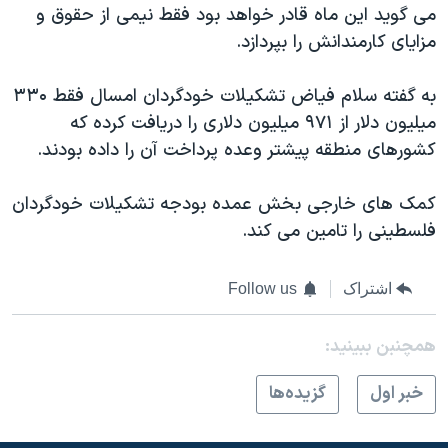
اسرائیل در جنگ
می گويد اين ماه قادر خواهد بود فقط نيمی از حقوق و
مزايای کارمندانش را بپردازد.
نرگس محمدی برنده جایزه نوبل صلح
همایش محافظه‌کاران آمریکا «سی‌پک»
به گفته سلام فياض تشکيلات خودگردان امسال فقط ۳۳۰
صفحه‌های ویژه
ميليون دلار از ۹۷۱ ميليون دلاری را دريافت کرده که
کشورهای منطقه پيشتر وعده پرداخت آن را داده بودند.
سفر پرزیدنت ترامپ به چین
کمک های خارجی بخش عمده بودجه تشکيلات خودگردان
فلسطينی را تامين می کند.
اشتراک
Follow us
همچنبن ببینید:
خبر اول
گزيده‌ها