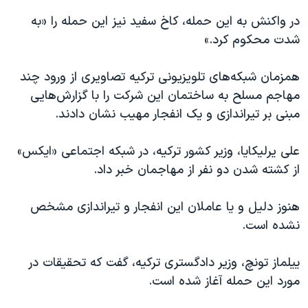
اسرائیل در جنگ
در واکنش به این حمله، کاخ سفید نیز این حمله را «به
نرگس محمدی برنده جایزه نوبل صلح
شدت محکوم کرد.»
همایش محافظه‌کاران آمریکا «سی‌پک»
همزمان شبکه‌های تلویزیونی ترکیه تصاویری از ورود چند
صفحه‌های ویژه
مهاجم مسلح به ساختمان این شرکت را با گزارش‌هایی
سفر پرزیدنت ترامپ به چین
مبنی بر تیراندازی و یک انفجار مهیب نشان دادند.
علی یرلیکایا، وزیر کشور ترکیه، در شبکه اجتماعی «ایکس»
از کشته شدن دو نفر از مهاجمان خبر داد.
هنوز دلیل و یا عاملان این انفجار و تیراندازی مشخص
نشده است.
ییلماز تونچ، وزیر دادگستری ترکیه، گفت که تحقیقات در
مورد این حمله آغاز شده است.