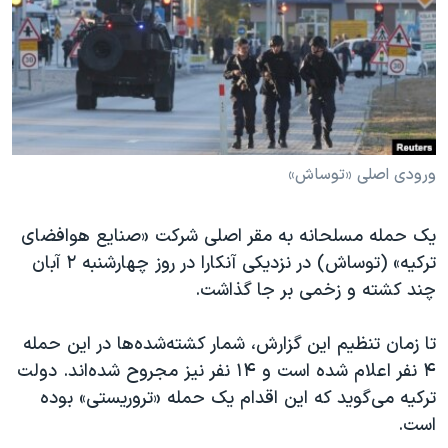
دنبال کنید
مستندها
فرهنگ و زندگی
حقوق شهروندی
انتخابات ریاست جمهوری آمریکا ۲۰۲۴
اقتصادی
حمله جمهوری اسلامی به اسرائیل
رمز مهسا
علم و فناوری
زبانهای مختلف
اسرائیل در جنگ
ورزش زنان در ایران
ورودی اصلی «توساش»
گالری عکس
اعتراضات زن، زندگی، آزادی
یک حمله مسلحانه به مقر اصلی شرکت «صنایع هوافضای
آرشیو پخش زنده
مجموعه مستندهای دادخواهی
ترکیه» (توساش) در نزدیکی آنکارا در روز چهارشنبه ۲ آبان
تریبونال مردمی آبان ۹۸
چند کشته و زخمی بر جا گذاشت.
دادگاه حمید نوری
تا زمان تنظیم این گزارش، شمار کشته‌شده‌ها در این حمله
چهل سال گروگان‌گیری
۴ نفر اعلام شده است و ۱۴ نفر نیز مجروح شده‌اند. دولت
قانون شفافیت دارائی کادر رهبری ایران
ترکیه می‌گوید که این اقدام یک حمله «تروریستی» بوده
اعتراضات مردمی آبان ۹۸
است.