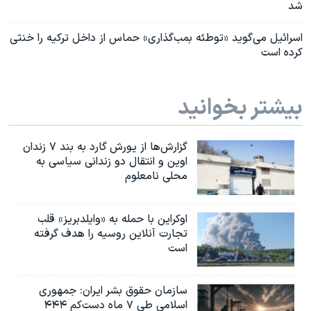
شد
اسرائيل می‌گوید «توطئه بمب‌گذاری» حماس از داخل ترکیه را خنثی
کرده است
بیشتر بخوانید
گزارش‌ها از یورش گارد به بند ۷ زندان
اوین و انتقال دو زندانی سیاسی به
محلی نامعلوم
اوکراین با حمله به «وایلدبریز» قلب
تجارت آنلاین روسیه را هدف گرفته
است
سازمان حقوق بشر ایران: جمهوری
اسلامی طی ۷ ماه دست‌کم ۴۴۴