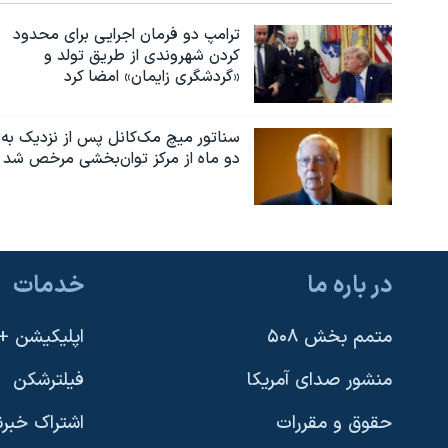
نرگس محمدی برنده جایزه نوبل صلح
ترامپ دو فرمان اجرایی برای محدود
کردن شهروندی از طریق تولد و
همایش محافظه‌کاران آمریکا «سی‌پک»
«گردشگری زایمان» امضا کرد
صفحه‌های ویژه
سفر پرزیدنت ترامپ به چین
سناتور میچ مک‌کانل پس از نزدیک به
دو ماه از مرکز توان‌بخشی مرخص شد
در باره ما
خدمات
متمم بخش ۵۰۸
اپلیکیشن +VOA
منشور صدای آمریکا
فیلترشکن
حقوق و مقررات
اشتراک خبرن