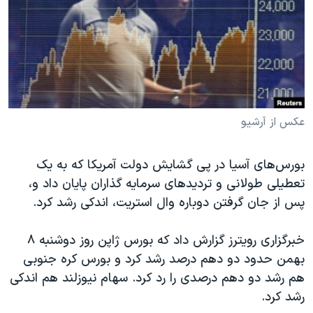
دنبال کنید
مستندها
فرهنگ و زندگی
حقوق شهروندی
انتخابات ریاست جمهوری آمریکا ۲۰۲۴
اقتصادی
حمله جمهوری اسلامی به اسرائیل
رمز مهسا
علم و فناوری
زبانهای مختلف
اسرائیل در جنگ
ورزش زنان در ایران
عکس از آرشیو
گالری عکس
اعتراضات زن، زندگی، آزادی
بورس‌های آسیا در پی گشایش دولت آمریکا که به یک
آرشیو پخش زنده
مجموعه مستندهای دادخواهی
تعطیلی طولانی و تردیدهای سرمایه گذاران پایان داد و،
تریبونال مردمی آبان ۹۸
پس از جان گرفتن دوباره وال استریت، اندکی رشد کرد.
دادگاه حمید نوری
خبرگزاری رویترز گزارش داد که بورس ژاپن روز دوشنبه ۸
چهل سال گروگان‌گیری
بهمن حدود دو دهم درصد رشد کرد و بورس کره جنوبی
قانون شفافیت دارائی کادر رهبری ایران
هم رشد دو دهم درصدی را رد کرد. سهام نیوزلند هم اندکی
اعتراضات مردمی آبان ۹۸
رشد کرد.