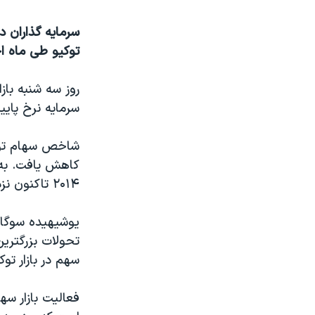
نرگس محمدی برنده جایزه نوبل صلح
سرمایه گذاران د
همایش محافظه‌کاران آمریکا «سی‌پک»
توکیو طی ماه ا
صفحه‌های ویژه
روز سه شنبه باز
سفر پرزیدنت ترامپ به چین
سرمایه نرخ پایی
۲۰۱۴ تاکنون نزدیک به ۱۵ درصد افت کرده است.
یوشیهیده سوگا، 
تحولات بزرگترین
سهم در بازار تو
فعالیت بازار س