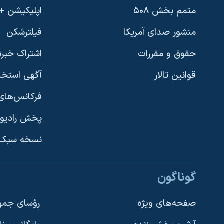
متمم بخش ۵۰۸
اپلیکیشن +VOA
منشور صدای آمریکا
فیلترشکن
حقوق و مقررات
اشتراک خبرن
قوانین تالار
آگهی استخد
فرکانس‌های 
پخش رادیو
یادگیری زبان انگلیسی
نسخه سبک 
دنبال کنید
گوناگون
صفحه‌های ویژه
رؤسای جمهو