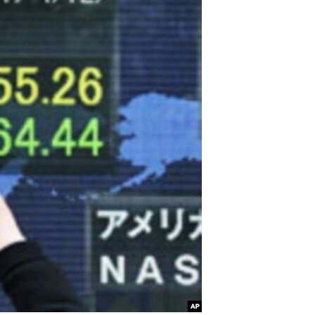
مستندها
فرهنگ و زندگی
حقوق شهروندی
انتخابات ریاست جمهوری آمریکا ۲۰۲۴
اقتصادی
حمله جمهوری اسلامی به اسرائیل
رمز مهسا
علم و فناوری
اسرائیل در جنگ
ورزش زنان در ایران
گالری عکس
اعتراضات زن، زندگی، آزادی
آرشیو پخش زنده
مجموعه مستندهای دادخواهی
تریبونال مردمی آبان ۹۸
دادگاه حمید نوری
چهل سال گروگان‌گیری
قانون شفافیت دارائی کادر رهبری ایران
اعتراضات مردمی آبان ۹۸
اسرائیل در جنگ