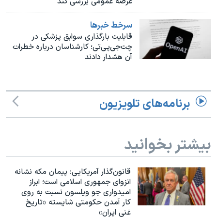
عرضه عمومی بررسی کند
اسرائیل در جنگ
نرگس محمدی برنده جایزه نوبل صلح
سرخط خبرها
قابلیت بارگذاری سوابق پزشکی در
همایش محافظه‌کاران آمریکا «سی‌پک»
چت‌جی‌پی‌تی؛ کارشناسان درباره خطرات
صفحه‌های ویژه
آن هشدار دادند
سفر پرزیدنت ترامپ به چین
برنامه‌های تلویزیون
بیشتر بخوانید
قانون‌گذار آمریکایی: پیمان مکه نشانه
انزوای جمهوری اسلامی است؛ ابراز
امیدواری جو ویلسون نسبت به روی
کار آمدن حکومتی شایسته «تاریخ
غنی ایران»