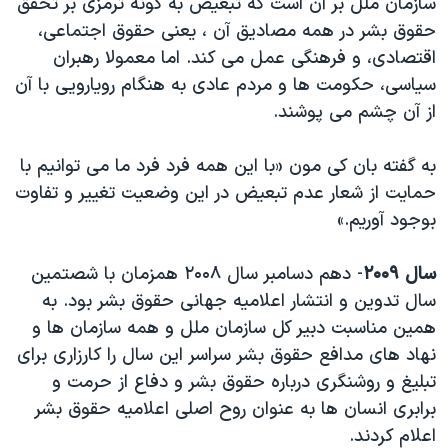
سازمان ملل بر آن است که تبعیض به گونه ترمزی بر تحقق
اسرائیل در جنگ
حقوق بشر در همه مصادیق آن ، یعنی حقوق اجتماعی،
نرگس محمدی برنده جایزه نوبل صلح
اقتصادی، و فرهنگی عمل می کند. اما معمولا رهبران
همایش محافظه‌کاران آمریکا «سی‌پک»
سیاسی، حکومت ها و مردم عادی به هنگام رویارویی با آن
از آن چشم می پوشند.
صفحه‌های ویژه
سفر پرزیدنت ترامپ به چین
به گفته بان کی مون «با این همه فرد فرد ما می توانیم با
حمایت از شعار عدم تبعیض در این وضعیت تغییر و تفاوت
بوجود آوریم.»
سال ۲۰۰۹
- دهم دسامبر سال ۲۰۰۸ همزمان با شصتمین
سال تدوین و انتشار اعلامیه جهانی حقوق بشر بود. به
همین مناسبت دبیر کل سازمان ملل و همه سازمان ها و
نهاد های مدافع حقوق بشر سراسر این سال را کارزاری برای
تبلیغ و روشنگری درباره حقوق بشر و دفاع از حرمت و
برابری انسان ها به عنوان روح اصلی اعلامیه حقوق بشر
اعلام کردند.