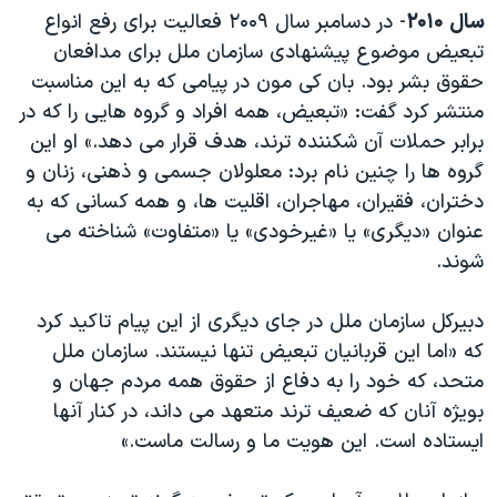
سال ۲۰۱۰
- در دسامبر سال ۲۰۰۹ فعالیت برای رفع انواع
دنبال کنید
مستندها
فرهنگ و زندگی
تبعیض موضوع پیشنهادی سازمان ملل برای مدافعان
حقوق شهروندی
انتخابات ریاست جمهوری آمریکا ۲۰۲۴
حقوق بشر بود. بان کی مون در پیامی که به این مناسبت
اقتصادی
حمله جمهوری اسلامی به اسرائیل
منتشر کرد گفت: «تبعیض، همه افراد و گروه هایی را که در
برابر حملات آن شکننده ترند، هدف قرار می دهد.» او این
رمز مهسا
علم و فناوری
زبانهای مختلف
گروه ها را چنین نام برد: معلولان جسمی و ذهنی، زنان و
اسرائیل در جنگ
ورزش زنان در ایران
دختران، فقیران، مهاجران، اقلیت ها، و همه کسانی که به
گالری عکس
اعتراضات زن، زندگی، آزادی
عنوان «دیگری» یا «غیرخودی» یا «متفاوت» شناخته می
شوند.
آرشیو پخش زنده
مجموعه مستندهای دادخواهی
تریبونال مردمی آبان ۹۸
دبیرکل سازمان ملل در جای دیگری از این پیام تاکید کرد
دادگاه حمید نوری
که «اما این قربانیان تبعیض تنها نیستند. سازمان ملل
متحد، که خود را به دفاع از حقوق همه مردم جهان و
چهل سال گروگان‌گیری
بویژه آنان که ضعیف ترند متعهد می داند، در کنار آنها
قانون شفافیت دارائی کادر رهبری ایران
ایستاده است. این هویت ما و رسالت ماست.»
اعتراضات مردمی آبان ۹۸