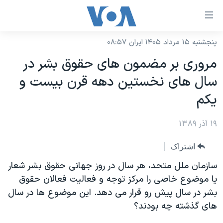
ینکهای
ابل
سترسی
پنجشنبه ۱۵ مرداد ۱۴۰۵ ایران ۰۸:۵۷
خانه
هش
مروری بر مضمون های حقوق بشر در
نسخه سبک وب‌سایت
ه
سال های نخستین دهه قرن بیست و
حتوای
موضوع ها
یکم
صلی
برنامه های تلویزیونی
ایران
هش
۱۹ آذر ۱۳۸۹
جدول برنامه ها
ه
آمریکا
فحه
صفحه‌های ویژه
جهان
اشتراک
صلی
فرکانس‌های صدای آمریکا
ورزشی
جام جهانی ۲۰۲۶
سازمان ملل متحد، هر سال در روز جهانی حقوق بشر شعار
هش
پخش رادیویی
یا موضوع خاصی را مرکز توجه و فعالیت فعالان حقوق
ه
گزیده‌ها
عملیات خشم حماسی
بشر در سال پیش رو قرار می دهد. این موضوع ها در سال
ستجو
۲۵۰سالگی آمریکا
ویژه برنامه‌ها
یادگیری زبان انگلیسی
های گذشته چه بودند؟
ویدیوها
بایگانی برنامه‌های تلویزیونی