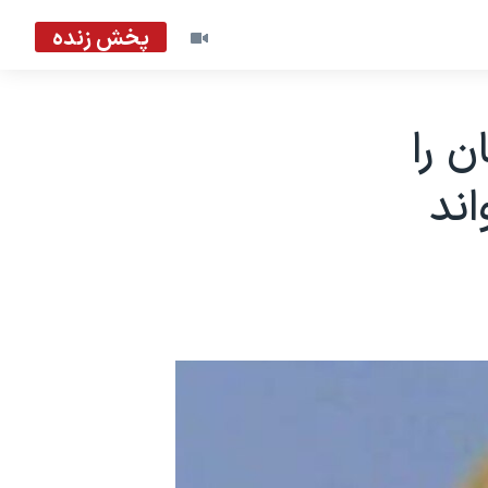
پخش زنده
 را
اند