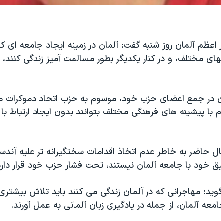
 اعظم آلمان روز شنبه گفت: آلمان در زمينه ايجاد جامعه ای که
گهای مختلف، و در کنار يکديگر بطور مسالمت آميز زندگی کنند،
ن در جمع اعضای حزب خود، موسوم به حزب اتحاد دموکرات 
م با پيشينه های فرهنگی مختلف بتوانند بدون ايجاد ارتباط با ي
ال حاضر به خاطر عدم اتخاذ اقدامات سختگيرانه تر عليه آندست
يق خود با جامعه آلمان نيستند، تحت فشار حزب خود قرار دارد
ويد: مهاجرانی که در آلمان زندگی می کنند بايد تلاش بيشتر
معه آلمان، از جمله در يادگيری زبان آلمانی به عمل آورند.