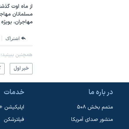
از ماه اوت گذشت
مسلمانان مهاجر
مهاجران، بويژه
اشتراک
همچنبن ببینید:
خبر اول
گ
در باره ما
خدمات
متمم بخش ۵۰۸
اپلیکیشن +VOA
منشور صدای آمریکا
فیلترشکن