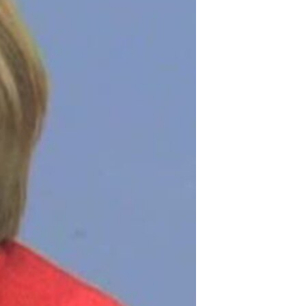
مستندها
فرهنگ و زندگی
حقوق شهروندی
انتخابات ریاست جمهوری آمریکا ۲۰۲۴
اقتصادی
حمله جمهوری اسلامی به اسرائیل
رمز مهسا
علم و فناوری
اسرائیل در جنگ
ورزش زنان در ایران
گالری عکس
اعتراضات زن، زندگی، آزادی
آرشیو پخش زنده
مجموعه مستندهای دادخواهی
تریبونال مردمی آبان ۹۸
دادگاه حمید نوری
چهل سال گروگان‌گیری
قانون شفافیت دارائی کادر رهبری ایران
اعتراضات مردمی آبان ۹۸
اسرائیل در جنگ