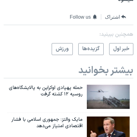
اسرائیل در جنگ
نرگس محمدی برنده جایزه نوبل صلح
اشتراک
Follow us
همایش محافظه‌کاران آمریکا «سی‌پک»
همچنبن ببینید:
صفحه‌های ویژه
سفر پرزیدنت ترامپ به چین
خبر اول
گزيده‌ها
ورزش
بیشتر بخوانید
حمله پهپادی اوکراین به پالایشگاه‌های
روسیه ۱۲ کشته گرفت
مایک والتز: جمهوری اسلامی با فشار
اقتصادی امتیاز می‌دهد