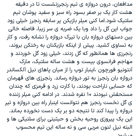
مدافعان، درون دروازه ی تیم رنجرزنشست تا در دقیقه
دنبال کنید
مستندها
فرهنگ و زندگی
هشت کار یک بر صفر بسود راه سبز و سفید پوشان تیم
حقوق شهروندی
انتخابات ریاست جمهوری آمریکا ۲۰۲۴
سلتیک شود.اما کنی میلر بازیکن پر سابقه رنجرز خیلی زود
جواب این گل را داد وبا یک ضربه ی سر زیبا، فاصله خالی
اقتصادی
حمله جمهوری اسلامی به اسرائیل
بین دستهای دروازه بان با تیرک دروازه را نشانه رفت، و کار
رمز مهسا
علم و فناوری
به تساوی کشید. پیش از اینکه بازیکنان به رختکن بروند،
زبانهای مختلف
اسرائیل در جنگ
ورزش زنان در ایران
رنجرزی ها همانطور که گل زدند، خیلی زود گل خوردند و
مهاجم فرانسوی بیست و هشت ساله سلتیک، مارک
گالری عکس
اعتراضات زن، زندگی، آزادی
آنتونیو فورچون ،اینبار توپ را از میان پاهای نیل آلکساندر
آرشیو پخش زنده
مجموعه مستندهای دادخواهی
دروازه بان رنجرز به تور دروازه رساند. رنجرزی های قهرمان
تریبونال مردمی آبان ۹۸
که حسابی ناراحت بودند، با کارت زرد و قرمزی که چندان
مستحقش نبودند ۱۰ نفره شدند. در ادامه کنی میلر زننده
دادگاه حمید نوری
ی گل نخست رنجرز هم نتوانست اینبار راه بین دروازه و تیر
چهل سال گروگان‌گیری
دروازه را پیدا کند تا نتیجه دو بر یک دست نخورده بماند.
قانون شفافیت دارائی کادر رهبری ایران
این یک پیروزی روحیه بخش و حیثیتی برای سلتیکی ها و
البته نیل لنون مربی سی و نه ساله این تیم محسوب
اعتراضات مردمی آبان ۹۸
میشود