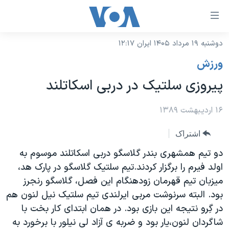
ینکهای
ابل
سترسی
دوشنبه ۱۹ مرداد ۱۴۰۵ ایران ۱۲:۱۷
خانه
هش
ورزش
نسخه سبک وب‌سایت
ه
پیروزی سلتیک در دربی اسکاتلند
حتوای
موضوع ها
صلی
برنامه های تلویزیونی
۱۶ اردیبهشت ۱۳۸۹
ایران
هش
جدول برنامه ها
ه
آمریکا
اشتراک
فحه
صفحه‌های ویژه
جهان
دو تیم همشهری بندر گلاسگو دربی اسکاتلند موسوم به
صلی
فرکانس‌های صدای آمریکا
اولد فیرم را برگزار کردند.تیم سلتیک گلاسگو در پارک هد،
ورزشی
جام جهانی ۲۰۲۶
هش
میزبان تیم قهرمان زودهنگام این فصل، گلاسگو رنجرز
پخش رادیویی
ه
گزیده‌ها
عملیات خشم حماسی
بود. البته سرنوشت مربی ایرلندی تیم سلتیک نیل لنون هم
ستجو
۲۵۰سالگی آمریکا
ویژه برنامه‌ها
در گِرو نتیجه این بازی بود. در همان ابتدای کار بخت با
یادگیری زبان انگلیسی
شاگردان لنون،یار بود و ضربه ی آزاد لی نیلور با برخورد به
ویدیوها
بایگانی برنامه‌های تلویزیونی