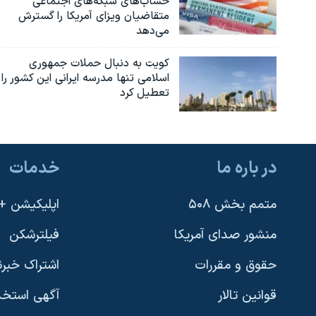
حساب‌های شبکه‌های اجتماعی
متقاضیان ویزای آمریکا را گسترش
نرگس محمدی برنده جایزه نوبل صلح
می‌دهد
همایش محافظه‌کاران آمریکا «سی‌پک»
کویت به دنبال حملات جمهوری
صفحه‌های ویژه
اسلامی تنها مدرسه ایرانی این کشور را
تعطیل کرد
سفر پرزیدنت ترامپ به چین
در باره ما
خدمات
متمم بخش ۵۰۸
اپلیکیشن +VOA
منشور صدای آمریکا
فیلترشکن
حقوق و مقررات
اشتراک خبرن
قوانین تالار
آگهی استخد