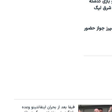
 بازی گذشته
س شرق لیگ
پرز جواز حضور
فیفا بعد از بحران اینفانتینو وعده