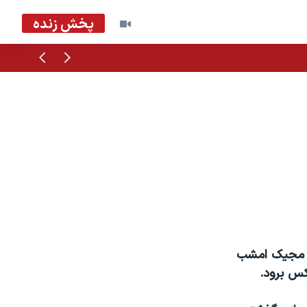
پخش زنده
قبلی
بعدی
ه
و مجیک امشب
کس برود.