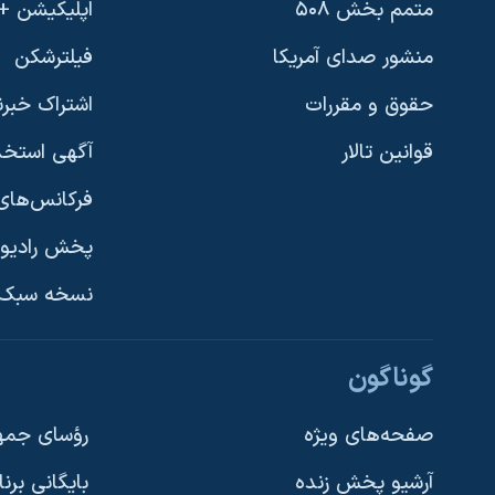
متمم بخش ۵۰۸
اپلیکیشن +VOA
منشور صدای آمریکا
فیلترشکن
حقوق و مقررات
اشتراک خبرن
قوانین تالار
آگهی استخد
فرکانس‌های 
پخش رادیو
یادگیری زبان انگلیسی
نسخه سبک 
دنبال کنید
گوناگون
صفحه‌های ویژه
رؤسای جمهو
آرشیو پخش زنده
بایگانی برن