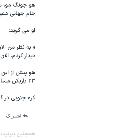
مستندها
فرهنگ و زندگی
هو جونگ مو، سرم
جام جهانی دعو
حقوق شهروندی
انتخابات ریاست جمهوری آمریکا ۲۰۲۴
اقتصادی
حمله جمهوری اسلامی به اسرائیل
او می گوید:
رمز مهسا
علم و فناوری
« به نظر من الا
اسرائیل در جنگ
ورزش زنان در ایران
دیدار کردم. الان
گالری عکس
اعتراضات زن، زندگی، آزادی
آرشیو پخش زنده
مجموعه مستندهای دادخواهی
۲۳ بازیکن مسافر جام جهانی، اول ژوئیه اعلام شود.
تریبونال مردمی آبان ۹۸
دادگاه حمید نوری
کره جنوبی در گروه B با تیمهای آرژانتین، نیجریه و یونان به رقاب
چهل سال گروگان‌گیری
قانون شفافیت دارائی کادر رهبری ایران
اشتراک
اعتراضات مردمی آبان ۹۸
همچنبن ببینید:
اسرائیل در جنگ