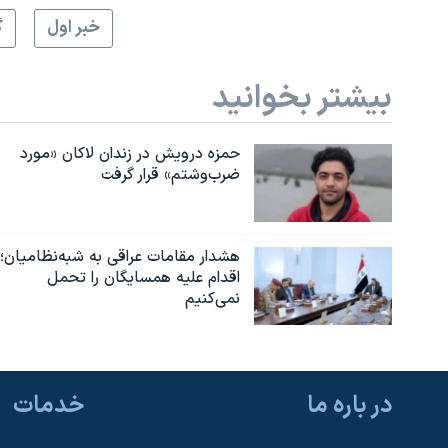
خبر اول
گ
نرگس محمدی برنده جایزه نوبل صلح
همایش محافظه‌کاران آمریکا «سی‌پک»
بیشتر بخوانید
صفحه‌های ویژه
سفر پرزیدنت ترامپ به چین
حمزه درویش در زندان لاکان «مورد
ضرب‌وشتم» قرار گرفت
هشدار مقامات عراقی به شبه‌نظامیان؛
اقدام علیه همسایگان را تحمل
نمی‌کنیم
در باره ما
خدمات