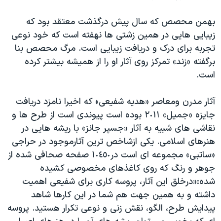
بهمن محصص که سال پیش درگذشت معتقد بود که
زیبایی هایی در همین زشتی ها نهفته است که خود نوعی
تجربه برای درک و دریافت زیبایی است. مرگ محصص بنا
برگفته «زند» تمرکز روی آثار او را از همیشه بیشتر کرده
است.
آثار مدرن ومعاصر «هدیه شفیعی» که اخیرا نامزد دریافت
جایزه «جمیل» ٢٠١١ بوده است پیوندی است از طرح ها و
نقاشی های شبیه به آثار «جسپر جانز» با ریشه هایی در
هنرهای اسلامی. یکی ازشاخص ترین آثارموجود در حراجی
«ساتبی» مجموعه ای است در١٠٤٥٠ صفحه صحافی شده از
جوهر و رنگ که روی کاغذهای مخصوصی کشیده
شده:«درخلق این آثار، پروسه کاری برای شفیعی اهمیت
داشته و به همین جهت هم شما در این کارها شاهد
پیدایش طرح، الگو، نقش زنی و نوعی تکرار هستید. پروسه