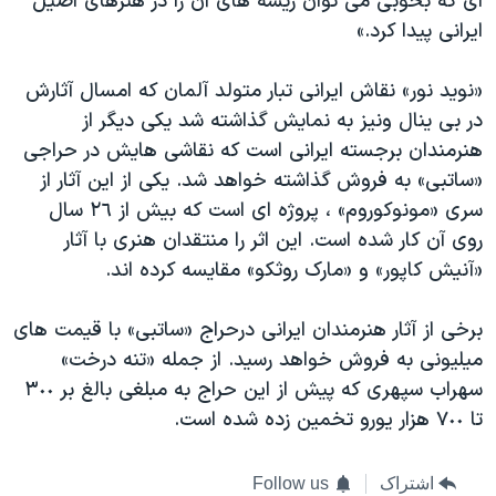
ای که بخوبی می توان ریشه های آن را در هنرهای اصیل
ایرانی پیدا کرد.»
«نوید نور» نقاش ایرانی تبار متولد آلمان که امسال آثارش
در بی ینال ونیز به نمایش گذاشته شد یکی دیگر از
هنرمندان برجسته ایرانی است که نقاشی هایش در حراجی
«ساتبی» به فروش گذاشته خواهد شد. یکی از این آثار از
سری «مونوکوروم» ، پروژه ای است که بیش از ٢٦ سال
روی آن کار شده است. این اثر را منتقدان هنری با آثار
«آنیش کاپور» و «مارک روثکو» مقایسه کرده اند.
برخی از آثار هنرمندان ایرانی درحراج «ساتبی» با قیمت های
میلیونی به فروش خواهد رسید. از جمله «تنه درخت»
سهراب سپهری که پیش از این حراج به مبلغی بالغ بر ٣٠٠
تا ٧٠٠ هزار یورو تخمین زده شده است.
اشتراک
Follow us