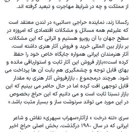
اسرائیل در جنگ
از مملکت و چه در شرایط مهاجرت و تبعید گرفته اند.
نرگس محمدی برنده جایزه نوبل صلح
رکسانا زند، نماینده حراجی «ساتبی» در لندن معتقد است
همایش محافظه‌کاران آمریکا «سی‌پک»
که علیرغم همه مسائل و مشکلات اقتصادی که امروزه در
صفحه‌های ویژه
سطح جهان با آن روبرو هستیم و اثراتی که این مشکلات
سفر پرزیدنت ترامپ به چین
بر بازار بین المللی خرید و فروش آثار هنری داشته است،
آثار هنرمندان ایرانی همواره جایگاه خاص خود را حفظ
کرده است:«بازار فروش این آثار ثابت و استوارباقی مانده و
بهای قابل توجه و چشمگیری هم بابت آن ها پرداخت می
شود. هرچند درمجموع ، بازارفروش آثار هنری به مقدار
قابل توجهی افت کرده اما در حال حاضر می بینیم که این
بازار نسبتا ثابت است و می دانیم که این حراج بخصوص
در این مورد می تواند سرنوشت ساز و بسیار مثبت باشد.»
سری «تنه درخت » ازآثار«سهراب سپهری» نقاش و شاعر
ایرانی که در سال ١٩٨٠ درگذشت، بخش اصلی حراج اخیر