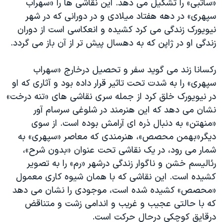
«ساتبی» را تشکیل می دهد. این نقاشی ها را «سهراب
سپهری» در دهه هفتاد میلادی و در دورانی که در شهر
نیویورک زندگی می کرد کشیده و انعکاسی است از دوران
زندگی او در ژاپن که به دهسال پیش تر از آن باز می گردد.
رکسانا زند می گوید سفر و تحصیل درخارج «سهراب
سپهری» را به شدت تحت تاثیر قرار داده بود و آثاری که او
در نیویورک خلق کرد از جمله سری نقاشی های «تنه درخت»
نشان می دهد که این هنرمند در شلوغی سرسام آور
«منهتن» به دنبال ذره ای آرامش بوده است. از سوی
دیگر«بهمن محصص»، هنرمندی که معاصر «سپهری» به
شمار می رود، در یک نقاشی تحت عنوان «بدون شرح»،
رئالیسم خشن و ناگوار زندگی درشهر «رم» را به تصویر
کشیده است. این نقاشی که با همان شیوه کاری معمول
«محصص» کشیده شده است، موجودی را نشان می دهد
که با حالتی عجیب و غریب و اندامی زشت و متناقض
درقایق کوچکی درحال حرکت است.