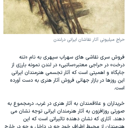
دنبال کنید
مستندها
فرهنگ و زندگی
حقوق شهروندی
انتخابات ریاست جمهوری آمریکا ۲۰۲۴
اقتصادی
حمله جمهوری اسلامی به اسرائیل
رمز مهسا
علم و فناوری
حراج میلیونی آثار نقاشان ایرانی درلندن
زبانهای مختلف
اسرائیل در جنگ
ورزش زنان در ایران
فروش سری نقاشی های سهراب سپهری به نام «تنه
گالری عکس
اعتراضات زن، زندگی، آزادی
درخت» در حراجی معتبر«ساتبی» در لندن نمونه بارزی از
آرشیو پخش زنده
مجموعه مستندهای دادخواهی
جایگاه و اهمیتی است که آثار تجسمی هنرمندان ایرانی
تریبونال مردمی آبان ۹۸
این روزها در بازار جهانی فروش آثار هنری به دست آورده
است.
دادگاه حمید نوری
چهل سال گروگان‌گیری
خریداران و علاقمندان به آثار هنری در غرب، درمجموع به
قانون شفافیت دارائی کادر رهبری ایران
صورتی روزافزون به آثار هنرمندان ایرانی توجه نشان می
دهند. آثاری که نشان دهنده تاثیراتی است که این
اعتراضات مردمی آبان ۹۸
هنرمندان از محیط اطراف خود چه در داخل و چه در خارج