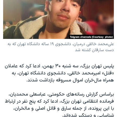
دنبال کنید
مستندها
فرهنگ و زندگی
حقوق شهروندی
انتخابات ریاست جمهوری آمریکا ۲۰۲۴
اقتصادی
حمله جمهوری اسلامی به اسرائیل
رمز مهسا
علم و فناوری
زبانهای مختلف
اسرائیل در جنگ
ورزش زنان در ایران
علی‌محمد خالقی درمیان، دانشجوی ۱۹ ساله دانشگاه تهران که به
دست سارقان کشته شد
گالری عکس
اعتراضات زن، زندگی، آزادی
آرشیو پخش زنده
مجموعه مستندهای دادخواهی
پلیس تهران بزرگ، سه شنبه ۳۰ بهمن، ادعا کرد که عاملان
تریبونال مردمی آبان ۹۸
«قتل» امیرمحمد خالقی، دانشجوی دانشگاه تهران، به
همراه مال‌خران اموال مسروقه بازداشت شدند.
دادگاه حمید نوری
چهل سال گروگان‌گیری
براساس گزارش رسانه‌های حکومتی، عباسعلی محمدیان،
قانون شفافیت دارائی کادر رهبری ایران
فرمانده انتظامی تهران بزرگ، ادعا کرد که پنج نفر در ارتباط
با این پرونده، از جمله سارق و قاتل اصلی و مالخران،
اعتراضات مردمی آبان ۹۸
شناسایی و دستگیر شده‌اند.