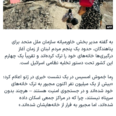
دنبال کنید
مستندها
فرهنگ و زندگی
حقوق شهروندی
انتخابات ریاست جمهوری آمریکا ۲۰۲۴
اقتصادی
حمله جمهوری اسلامی به اسرائیل
رمز مهسا
علم و فناوری
زبانهای مختلف
به گفته مدیر بخش خاورمیانه سازمان ملل متحد برای
اسرائیل در جنگ
ورزش زنان در ایران
پناهندگان، حدود یک پنجم مردم لبنان از زمان آغاز
گالری عکس
اعتراضات زن، زندگی، آزادی
درگیری‌ها خانه‌های خود را ترک کرده‌اند و تقریباً یک چهارم
آرشیو پخش زنده
مجموعه مستندهای دادخواهی
این کشور تحت دستور تخلیه نظامی اسرائیل است.
تریبونال مردمی آبان ۹۸
رِما جَموش امسیس در یک نشست خبری در ژنو اعلام کرد:
دادگاه حمید نوری
«بیش از یک میلیون نفر اکنون مجبور به ترک خانه‌های
چهل سال گروگان‌گیری
خود شده‌اند و در جستجوی امنیت هستند – هرچند بدون
سرپناه نیستند، چرا که در مراکز جمعی اسکان داده
قانون شفافیت دارائی کادر رهبری ایران
شده‌اند، اما مجبور به فرار از خانه‌هایشان شده‌اند.»
اعتراضات مردمی آبان ۹۸