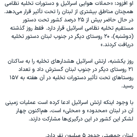
اسرائیل در جنگ
او افزود: «حملات هوایی اسرائیل و دستورات تخلیه نظامی
همچنان مناطق بیشتری از لبنان را تحت تأثیر قرار می‌دهد.
نرگس محمدی برنده جایزه نوبل صلح
در حال حاضر بیش از ۲۵ درصد کشور تحت دستور
همایش محافظه‌کاران آمریکا «سی‌پک»
مستقیم تخلیه نظامی اسرائیل قرار دارد. فقط روز گذشته
صفحه‌های ویژه
(دوشنبه)، ۲۰ روستای دیگر در جنوب لبنان دستور تخلیه
دریافت کردند.»
سفر پرزیدنت ترامپ به چین
روز یکشنبه، ارتش اسرائیل هشدارهای تخلیه را به ساکنان
۲۱ روستای دیگر در جنوب لبنان گسترش داد و تعداد
روستاهای تحت تأثیر دستورات تخلیه در آن هفته به ۱۵۷
رسید.
با وجود اینکه ارتش اسرائیل ادعا کرده است عملیات زمینی
آن در لبنان «محدود» و «محلی» است، هم‌اکنون چهار
لشکر این کشور در این درگیری‌ها مشارکت دارند.
لبنان جمعیتی حدود ۵ میلیون نفر دارد.