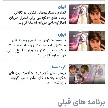
اسرائیل در جنگ
ايران
نرگس محمدی برنده جایزه نوبل صلح
تداوم «سناریوهای تکراری»؛ تلاش
رسانه‌های حکومتی برای کنترل جریان
همایش محافظه‌کاران آمریکا «سی‌پک»
اطلاع‌رسانی درباره آرمیتا گراوند
صفحه‌های ویژه
ايران
سفر پرزیدنت ترامپ به چین
با مسدود کردن دسترسی رسانه‌های
مستقل به بیمارستان و خانواده؛ تلاش
حکومت برای کنترل جریان اطلاع‌رسانی
درباره آرمیتا گراوند
گزيده‌ها
بیمارستان فجر در «محاصره نیروهای
حکومتی»؛ هه‌نگاو: مادر آرمیتا گراوند
بازداشت شد
برنامه های قبلی