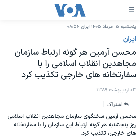
ینکهای
ابل
سترسی
پنجشنبه ۱۵ مرداد ۱۴۰۵ ایران ۰۸:۵۴
خانه
هش
ايران
نسخه سبک وب‌سایت
ه
محسن آرمين هر گونه ارتباط سازمان
حتوای
موضوع ها
مجاهدين انقلاب اسلامی را با
صلی
برنامه های تلویزیونی
ایران
هش
سفارتخانه های خارجی تکذيب کرد
جدول برنامه ها
ه
آمریکا
فحه
صفحه‌های ویژه
۰۳ اردیبهشت ۱۳۸۹
جهان
صلی
فرکانس‌های صدای آمریکا
ورزشی
جام جهانی ۲۰۲۶
هش
اشتراک
پخش رادیویی
ه
گزیده‌ها
عملیات خشم حماسی
محسن آرمين سخنگوی سازمان مجاهدين انقلاب اسلامی
ستجو
روز پنجشنبه هر گونه ارتباط اين سازمان را با سفارتخانه
۲۵۰سالگی آمریکا
ویژه برنامه‌ها
یادگیری زبان انگلیسی
های خارجی، تکذيب کرد.
ویدیوها
بایگانی برنامه‌های تلویزیونی