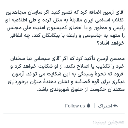
اسرائیل در جنگ
آقای آرمين اضافه کرد که تصور کنيد اگر سازمان مجاهدين
نرگس محمدی برنده جایزه نوبل صلح
انقلاب اسلامی ايران مقابلۀ به مثل کرده و طی اطلاعيه ای
همایش محافظه‌کاران آمریکا «سی‌پک»
رئيس و معاون و يا اعضای کميسيون امنيت ملی مجلس
صفحه‌های ویژه
را متهم به جاسوسی و رابطه با بيگانگان کند، چه اتفاقی
خواهد افتاد؟
سفر پرزیدنت ترامپ به چین
محسن آرمين تأکيد کرد که اگر آقای سبحانی نيا سخنان
خود را تکذيب يا اصلاح نکند، از او شکايت خواهد کرد و
افزود که نحوۀ رسيدگی به اين شکايت می تواند، آزمون
ديگری برای قوه قضائيه و نشان دهندۀ ميزان برخورداری
منتقدان حکومت از حقوق شهروندی باشد.
اشتراک
Follow us
همچنبن ببینید: