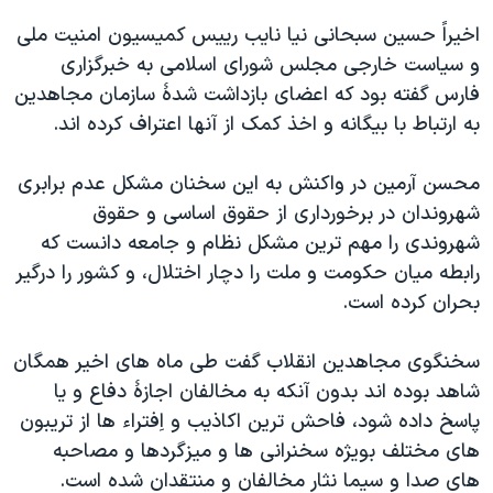
دنبال کنید
مستندها
فرهنگ و زندگی
اخيراً حسين سبحانی نيا نايب رييس کميسيون امنيت ملی
و سياست خارجی مجلس شورای اسلامی به خبرگزاری
حقوق شهروندی
انتخابات ریاست جمهوری آمریکا ۲۰۲۴
فارس گفته بود که اعضای بازداشت شدۀ سازمان مجاهدين
اقتصادی
حمله جمهوری اسلامی به اسرائیل
به ارتباط با بيگانه و اخذ کمک از آنها اعتراف کرده اند.
رمز مهسا
علم و فناوری
زبانهای مختلف
محسن آرمين در واکنش به اين سخنان مشکل عدم برابری
اسرائیل در جنگ
ورزش زنان در ایران
شهروندان در برخورداری از حقوق اساسی و حقوق
گالری عکس
اعتراضات زن، زندگی، آزادی
شهروندی را مهم ترين مشکل نظام و جامعه دانست که
آرشیو پخش زنده
مجموعه مستندهای دادخواهی
رابطه ميان حکومت و ملت را دچار اختلال، و کشور را درگير
بحران کرده است.
تریبونال مردمی آبان ۹۸
دادگاه حمید نوری
سخنگوی مجاهدين انقلاب گفت طی ماه های اخير همگان
چهل سال گروگان‌گیری
شاهد بوده اند بدون آنکه به مخالفان اجازۀ دفاع و يا
پاسخ داده شود، فاحش ترين اکاذيب و اِفتراء ها از تريبون
قانون شفافیت دارائی کادر رهبری ایران
های مختلف بويژه سخنرانی ها و ميزگردها و مصاحبه
اعتراضات مردمی آبان ۹۸
های صدا و سيما نثار مخالفان و منتقدان شده است.