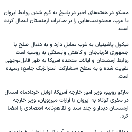
اسرائیل در جنگ
مسکو در هفته‌های اخیر در پاسخ به گرم شدن روابط ایروان
نرگس محمدی برنده جایزه نوبل صلح
با غرب، محدودیت‌هایی را بر صادرات ارمنستان اعمال کرده
همایش محافظه‌کاران آمریکا «سی‌پک»
است.
صفحه‌های ویژه
نیکول پاشینیان به غرب تمایل دارد و به دنبال صلح با
سفر پرزیدنت ترامپ به چین
جمهوری آذربایجان و کاهش وابستگی به روسیه است.
روابط ارمنستان و ایالات متحده آمریکا به طور قابل‌توجهی
تقویت شده و به سطح «مشارکت استراتژیک جامع» رسیده
است.
مارکو روبیو، وزیر امور خارجه آمریکا، اوایل خردادماه امسال
در سفری کوتاه به ایروان با آرارات میرزویان، وزیر خارجه
ارمنستان دیدار و چند سند و تقاهم‌نامه اقتصادی را امضا
کرد.