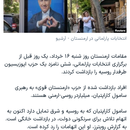
دنبال کنید
مستندها
فرهنگ و زندگی
حقوق شهروندی
انتخابات ریاست جمهوری آمریکا ۲۰۲۴
اقتصادی
حمله جمهوری اسلامی به اسرائیل
رمز مهسا
علم و فناوری
انتخابات پارلمانی در ارمنستان - آرشیو
زبانهای مختلف
اسرائیل در جنگ
ورزش زنان در ایران
مقامات ارمنستان روز شنبه ۱۶ خرداد، یک روز قبل از
گالری عکس
اعتراضات زن، زندگی، آزادی
برگزاری انتخابات پارلمانی، شش نامزد یک حزب اپوزیسیون
آرشیو پخش زنده
مجموعه مستندهای دادخواهی
طرفدار روسیه را بازداشت کردند.
تریبونال مردمی آبان ۹۸
افراد بازداشت شده از حزب «ارمنستان قوی» به رهبری
دادگاه حمید نوری
سامول کاراپتیان، میلیاردر روسی-ارمنی هستند.
چهل سال گروگان‌گیری
سامول کاراپتیان که به روسیه و شرق تمایل دارد اکنون به
قانون شفافیت دارائی کادر رهبری ایران
اتهام تلاش برای سرنگونی دولت، در بازداشت خانگی است.
اعتراضات مردمی آبان ۹۸
به گزارش رویترز، او این اتهامات را رد کرده است.