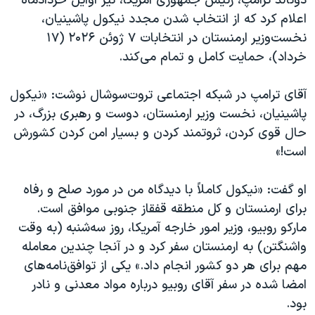
دونالد ترامپ، رئیس جمهوری آمریکا، نیز اوایل خردادماه
اعلام کرد که از انتخاب شدن مجدد نیکول پاشینیان،
نخست‌وزیر ارمنستان در انتخابات ۷ ژوئن ۲۰۲۶ (۱۷
خرداد)، حمایت کامل و تمام می‌کند.
آقای ترامپ در شبکه اجتماعی تروت‌سوشال نوشت: «نیکول
پاشینیان، نخست وزیر ارمنستان، دوست و رهبری بزرگ، در
حال قوی کردن، ثروتمند کردن و بسیار امن کردن کشورش
است!»
او گفت: «نیکول کاملاً با دیدگاه من در مورد صلح و رفاه
برای ارمنستان و کل منطقه قفقاز جنوبی موافق است.
مارکو روبیو، وزیر امور خارجه آمریکا، روز سه‌شنبه (به وقت
واشنگتن) به ارمنستان سفر کرد و در آنجا چندین معامله
مهم برای هر دو کشور انجام داد.» یکی از توافق‌نامه‌های
امضا شده در سفر آقای روبیو درباره مواد معدنی و نادر
بود.