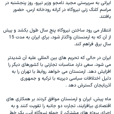
ایرانی به سرپرستی مجید نامجو وزیر نیرو، روز پنجشنبه در
دنبال کنید
مستندها
فرهنگ و زندگی
مراسم کلنگ زنی نیروگاه در کرانه رودخانه ارس، حضور
حقوق شهروندی
انتخابات ریاست جمهوری آمریکا ۲۰۲۴
یافتند.
اقتصادی
حمله جمهوری اسلامی به اسرائیل
انتظار می رود ساختن نیروگاه پنج سال طول بکشد و پیش
رمز مهسا
علم و فناوری
از آن که به ارمنستان واگذار شود، برای ایران به مدت 15
زبانهای مختلف
اسرائیل در جنگ
ورزش زنان در ایران
سال برق فراهم کند.
گالری عکس
اعتراضات زن، زندگی، آزادی
ایران در حالی که تحریم های بین المللی علیه آن شدیدتر
آرشیو پخش زنده
مجموعه مستندهای دادخواهی
می شود، سعی دارد مناسبات تجارتی با کشورهای دیگر را
تریبونال مردمی آبان ۹۸
افزایش دهد. ارمنستان می خواهد روابط با تهران را به
دلیل اختلافات سیاسی دیرینه با ترکیه و جمهوری
دادگاه حمید نوری
آذربایجان گسترش دهد .
چهل سال گروگان‌گیری
قانون شفافیت دارائی کادر رهبری ایران
ماه پیش، ایران و ارمنستان موافق کردند بر همکاری های
اقتصادی بیافزایند، تجارت دو جانبه را تقویت کنند و به
اعتراضات مردمی آبان ۹۸
اجرای پروژه های مشترک، از جمله نیروگاه آبی، یک خط