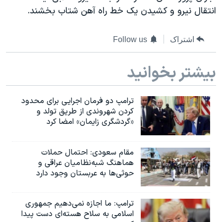
اسرائیل در جنگ
انتقال نیرو و کشیدن یک خط راه آهن شتاب بخشند.
نرگس محمدی برنده جایزه نوبل صلح
همایش محافظه‌کاران آمریکا «سی‌پک»
اشتراک
Follow us
صفحه‌های ویژه
بیشتر بخوانید
سفر پرزیدنت ترامپ به چین
ترامپ دو فرمان اجرایی برای محدود
کردن شهروندی از طریق تولد و
«گردشگری زایمان» امضا کرد
مقام سعودی: احتمال حملات
هماهنگ شبه‌نظامیان عراقی و
حوثی‌ها به عربستان وجود دارد
ترامپ: ما اجازه نمی‌دهیم جمهوری
اسلامی به سلاح هسته‌ای دست پیدا