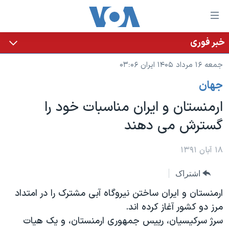
ینکهای
ابل
سترسی
خبر فوری
خانه
هش
جمعه ۱۶ مرداد ۱۴۰۵ ایران ۰۳:۰۶
نسخه سبک وب‌سایت
ه
جهان
حتوای
موضوع ها
صلی
ارمنستان و ایران مناسبات خود را
برنامه های تلویزیونی
ایران
هش
گسترش می دهند
جدول برنامه ها
ه
آمریکا
فحه
صفحه‌های ویژه
جهان
۱۸ آبان ۱۳۹۱
صلی
فرکانس‌های صدای آمریکا
ورزشی
جام جهانی ۲۰۲۶
هش
اشتراک
پخش رادیویی
ه
گزیده‌ها
عملیات خشم حماسی
ارمنستان و ایران ساختن نیروگاه آبی مشترک را در امتداد
ستجو
۲۵۰سالگی آمریکا
ویژه برنامه‌ها
مرز دو کشور آغاز کرده اند.
یادگیری زبان انگلیسی
سرژ سرکیسیان، رییس جمهوری ارمنستان، و یک هیات
ویدیوها
بایگانی برنامه‌های تلویزیونی