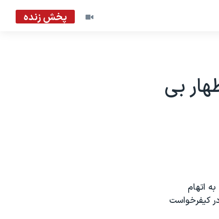
پخش زنده
هار بی
به اتهام
 عربستان سعودی در آمريکا، در مقابل ۵ اتهام در کيفرخواست