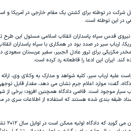
ل شرکت در توطئه برای کشتن يک مقام خارجی در آمريکا و است
 در اين توطئه است.
 نيروی قدس سپاه پاسداران انقلاب اسلامی مسئول اين طرح ت
کا، ارباب سير در صدد بود در همکاری با سپاه پاسداران انقلاب
مخدر مکزيکی برای ترور عادل الجبير، سفير عربستان سعودی د
 کند. ايران اين ادعا را قاطعانه رد کرده است.
است عليه ارباب سير، کليه شواهد و مدارک به وکلای وی، ارائه
دگاه، گفت: موارد اعلام جرم نشان می دهد، مقدار قابل توجه
اب سيار موجود است. قاضی دادگاه همچنين افزود: برخی از 
سناد طبقه بندی شده هستند که استفاده از اطلاعات سری در مح
قاضی جان کينان م