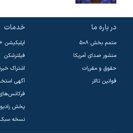
در باره ما
خدمات
متمم بخش ۵۰۸
اپلیکیشن +VOA
منشور صدای آمریکا
فیلترشکن
حقوق و مقررات
اشتراک خبرن
قوانین تالار
آگهی استخد
فرکانس‌های 
پخش رادیو
یادگیری زبان انگلیسی
نسخه سبک 
دنبال کنید