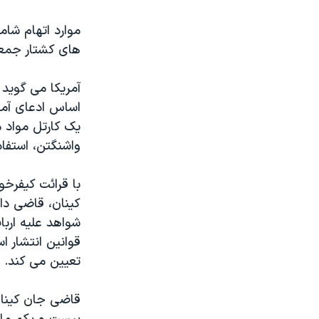
مستندها
فرهنگ و زندگی
موارد اتهام شام
حقوق شهروندی
انتخابات ریاست جمهوری آمریکا ۲۰۲۴
های کشتار جمعی
اقتصادی
حمله جمهوری اسلامی به اسرائیل
رمز مهسا
علم و فناوری
آمريکا می گويد
اساس ادعای آمري
اسرائیل در جنگ
ورزش زنان در ایران
يک کارتل مواد 
گالری عکس
اعتراضات زن، زندگی، آزادی
واشنگتن، استفاده
آرشیو پخش زنده
مجموعه مستندهای دادخواهی
با قرائت کيفرخو
تریبونال مردمی آبان ۹۸
کينان، قاضی دا
دادگاه حمید نوری
شواهد عليه ارب
چهل سال گروگان‌گیری
قوانين انتشار ا
تعيين می کند.
قانون شفافیت دارائی کادر رهبری ایران
اعتراضات مردمی آبان ۹۸
اسرائیل در جنگ