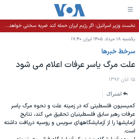
ینکهای
ابل
سترسی
نخست وزیر اسرائيل: اگر رژیم ایران حمله کند ضربه سختی خواهد خورد
خانه
هش
یکشنبه ۱۸ مرداد ۱۴۰۵ ایران ۱۷:۴۰
نسخه سبک وب‌سایت
ه
سرخط خبرها
حتوای
موضوع ها
صلی
علت مرگ یاسر عرفات اعلام می شود
برنامه های تلویزیونی
ایران
هش
جدول برنامه ها
ه
آمریکا
۱۵ آبان ۱۳۹۲
فحه
صفحه‌های ویژه
جهان
اشتراک
صلی
فرکانس‌های صدای آمریکا
ورزشی
جام جهانی ۲۰۲۶
هش
کمیسیون فلسطینی که در زمینه علت و نحوه مرگ یاسر
پخش رادیویی
ه
گزیده‌ها
عملیات خشم حماسی
عرفات رهبر سابق فلسطینیان تحقیق می کند، نتایج
ستجو
آزمایشها را از آزمایشگاههای سویس و روسیه دریافت داشته
۲۵۰سالگی آمریکا
ویژه برنامه‌ها
یادگیری زبان انگلیسی
است.
ویدیوها
بایگانی برنامه‌های تلویزیونی