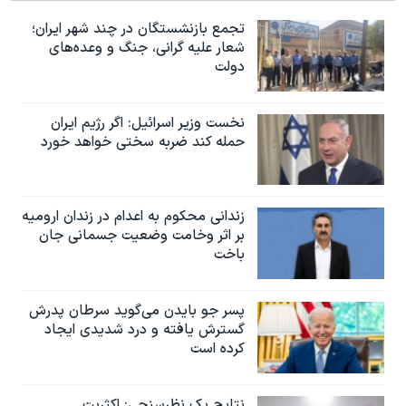
اسرائیل در جنگ
تجمع بازنشستگان در چند شهر ایران؛
نرگس محمدی برنده جایزه نوبل صلح
شعار علیه گرانی، جنگ و وعده‌های
دولت
همایش محافظه‌کاران آمریکا «سی‌پک»
صفحه‌های ویژه
نخست وزیر اسرائيل: اگر رژیم ایران
سفر پرزیدنت ترامپ به چین
حمله کند ضربه سختی خواهد خورد
زندانی محکوم به اعدام در زندان ارومیه
بر اثر وخامت وضعیت جسمانی جان
باخت
پسر جو بایدن می‌گوید سرطان پدرش
گسترش یافته و درد شدیدی ایجاد
کرده است
نتایج یک نظرسنجی: اکثریت