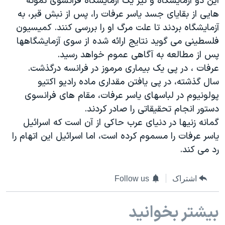
این دو آزمایشگاه و نیز یک آزمایشگاه فرانسوی نمونه
دنبال کنید
مستندها
فرهنگ و زندگی
هایی از بقایای جسد یاسر عرفات را، پس از نبش قبر، به
آزمایشگاه بردند تا علت مرگ او را بررسی کنند. کمیسیون
حقوق شهروندی
انتخابات ریاست جمهوری آمریکا ۲۰۲۴
فلسطینی می گوید نتایج ارائه شده از سوی آزمایشگاهها
اقتصادی
حمله جمهوری اسلامی به اسرائیل
پس از مطالعه به آگاهی عموم خواهد رسید.
رمز مهسا
علم و فناوری
عرفات ، در پی یک بیماری مرموز در فرانسه درگذشت.
زبانهای مختلف
سال گذشته، در پی یافتن مقداری ماده رادیو اکتیو
اسرائیل در جنگ
ورزش زنان در ایران
پولونیوم در لباسهای یاسر عرفات، مقام های فرانسوی
گالری عکس
اعتراضات زن، زندگی، آزادی
دستور انجام تحقیقاتی را صادر کردند.
آرشیو پخش زنده
مجموعه مستندهای دادخواهی
گمانه زنیها در دنیای عرب حاکی از آن است که اسرائیل
یاسر عرفات را مسموم کرده است، اما اسرائیل این اتهام را
تریبونال مردمی آبان ۹۸
رد می کند.
دادگاه حمید نوری
چهل سال گروگان‌گیری
اشتراک
Follow us
قانون شفافیت دارائی کادر رهبری ایران
بیشتر بخوانید
اعتراضات مردمی آبان ۹۸