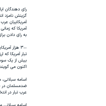
نرگس محمدی برنده جایزه نوبل صلح
رای دهندگان اي
همایش محافظه‌کاران آمریکا «سی‌پک»
گزينش نامزد انت
آمريکاييان عرب 
صفحه‌های ویژه
آمريکا که زمانی
سفر پرزیدنت ترامپ به چین
به رای دادن بر
۳٠٠ هزار آمر
بيش از يک سوم آ
اکنون می گويند
اسامه سبلانی، 
عرب تبار در ان
اسامه سبلانی مي