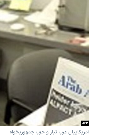
مستندها
فرهنگ و زندگی
حقوق شهروندی
انتخابات ریاست جمهوری آمریکا ۲۰۲۴
اقتصادی
حمله جمهوری اسلامی به اسرائیل
رمز مهسا
علم و فناوری
اسرائیل در جنگ
ورزش زنان در ایران
گالری عکس
اعتراضات زن، زندگی، آزادی
آرشیو پخش زنده
مجموعه مستندهای دادخواهی
تریبونال مردمی آبان ۹۸
دادگاه حمید نوری
چهل سال گروگان‌گیری
قانون شفافیت دارائی کادر رهبری ایران
اعتراضات مردمی آبان ۹۸
آمريکاييان عرب تبار و حزب جمهوريخواه
اسرائیل در جنگ