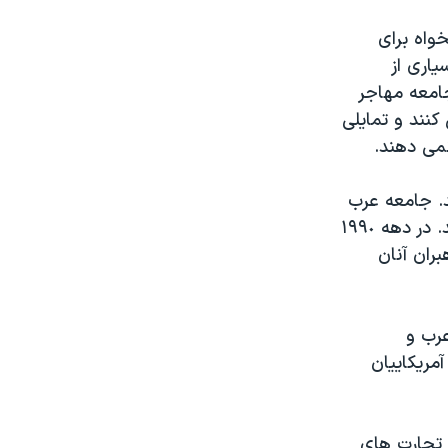
واه برای
ياری از
جامعه مهاجر
کنند و تمايلی
نمی دهند.
ند. جامعه عرب
تبار آمريکا که ارزش های اجتماعی محافظه کارانه دارد، به يکديگر بسيار نزديکند. در دهه ۱۹۹٠
ران آنان
عرب و
هش شرکت آمريکاييان
- تجارت های