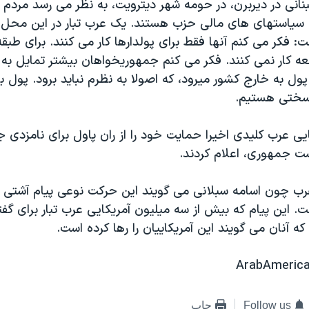
بنانی در ديربرن، در حومه شهر ديترويت، به نظر می رسد مردم ب
 سياستهای های مالی حزب هستند. يک عرب تبار در اين محل ب
: فکر می کنم آنها فقط برای پولدارها کار می کنند. برای طب
عه کار نمی کنند. فکر می کنم جمهوريخواهان بيشتر تمايل به 
ول به خارج کشور ميرود، که اصولا به نظرم نبايد برود. پول باي
ر سختی هستيم.
يی عرب کليدی اخيرا حمايت خود را از ران پاول برای نامزدی 
ست جمهوری، اعلام کردند.
رب چون اسامه سبلانی می گويند اين حرکت نوعی پيام آشتی 
 اين پيام که بيش از سه ميليون آمريکايی عرب تبار برای گفت
که آنان می گويند اين آمريکاييان را رها کرده است.
Follow us
چاپ