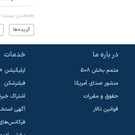
همچنبن ببینید:
گزيده‌ها
در باره ما
خدمات
متمم بخش ۵۰۸
اپلیکیشن +VOA
منشور صدای آمریکا
فیلترشکن
حقوق و مقررات
اشتراک خبرن
قوانین تالار
آگهی استخد
فرکانس‌های 