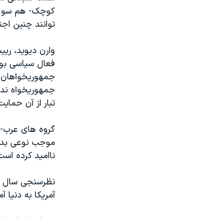
کوچک- هم سو ب
توانند چنين اجت
فعال سياسی بودم
جمهوريخواهان ح
جمهوريخواه ندا
تبار از آن حمايت
گروه های عرب- آ
موجب نوعی بدبي
نااميد کرده است
آمريکا به دنيا 