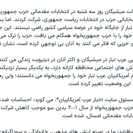
الت ميشيگان روز سه شنبه در انتخابات مقدماتی حزب جمهوريخ
خاباتی حزب در انتخابات رياست جمهوری، شرکت کردند. اما بس
تبار از جايگاه خود در عرصه سياسی کشور راضی نيستند. اين 
 خود را با حزب جمهوريخواه همگام می يافت، حزب را ترک می 
ای حزبی که فکر می کنند به آنان بی توجهی کرده است، نشان 
يکايی عرب تبار در ميشيگان و اکثر آنان در ديترويت زندگی می کن
مريکاييان عرب تبار خود را جمهوريخواه می دانستند؛ ولی رهب
 اين وضعيت تغيير کرده است.
مسئول سايت اخبار عرب آمريکاييان*، می گويد: احساسات ضد
ضدمسلمان در حزب جمهوريخواه از سال ۲٠٠۱ بدين سو موجب کا
تخابات مقدماتی امسال، شده است.
افزايد: ما در زمينه ارزش های مذهبی، خانوادگی و سوداگرانه