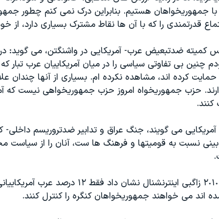
ا جمهوريخواهان هستيم. بنابراين درک نمی کنم چطور جمهو
ماع قدرتمندی را که با آن ها نقاط مشترک بسياری دارد، از خود 
 چنين بی تفاوتی سياسی را در ميان آمريکاييان عرب تبار که 
مايت کرده اند، مشاهده نکرده ام. بسياری از آنها چندان عل
رند. حزب جمهوريخواه امروز حزب جمهوريخواهی نيست که آم
 کنند.
مريکايی می گويند، جنگ عراق و تدابير ضدتروريسم داخلی- که
نی نسبت به قوميتها و فرهنگ ها ست، آنان را از سياست محا
.
نظرسنجی سال ٢٠۱٠ زاگبی اينترنشنال نشان داد فقط ۱٢ 
آمده اند می خواهند جمهوريخواهان کنگره را کنترل کنند.