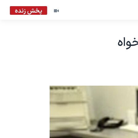
پخش زنده
واه