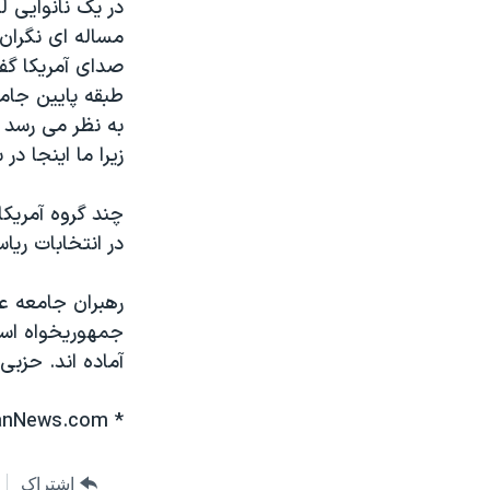
در يک نانوايی ل
مساله ای نگران
صدای آمريکا گفت
طبقه پايين جام
به نظر می رسد پ
زيرا ما اينجا د
چند گروه آمريکا
در انتخابات ريا
رهبران جامعه ع
جمهوريخواه است.
آماده اند. حزبی 
* ArabAmericanNews.com
اشتراک