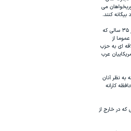
ريخواهان می
بيگانه کنند.
وارن ديويد، رييس کميته ضدتبعيض عرب- آمريکايی در واشنگتن، می گويد: در ٣۵ سالی که
عموما از
اقه ای به حزب
ريکاييان عرب
 به نظر آنان
فظه کارانه
درصد عرب آمريکاييانی که در خارج از