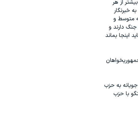
يشتر از هر
ه خبرنگار
قه متوسط و
جنگ دارند و
د اينجا بماند
جمهوريخواهان
جويانه به حزب
گو با حزب