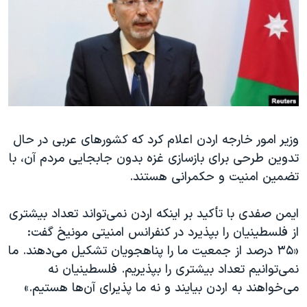
دنبال کنید
مستندها
فرهنگ و زندگی
حقوق شهروندی
انتخابات ریاست جمهوری آمریکا ۲۰۲۴
اقتصادی
حمله جمهوری اسلامی به اسرائیل
رمز مهسا
علم و فناوری
زبانهای مختلف
اسرائیل در جنگ
ورزش زنان در ایران
گالری عکس
اعتراضات زن، زندگی، آزادی
وزیر امور خارجه اردن اعلام کرد که کشورهای عربی در حال
تدوین طرحی برای بازسازی غزه بدون جابجایی مردم آن، با
آرشیو پخش زنده
مجموعه مستندهای دادخواهی
تضمین امنیت و حکمرانی هستند.
تریبونال مردمی آبان ۹۸
دادگاه حمید نوری
ایمن صفدی با تأکید بر اینکه اردن نمی‌تواند تعداد بیشتری
از فلسطینیان را بپذیرد در کنفرانس امنیتی مونیخ گفت:
چهل سال گروگان‌گیری
«۳۵ درصد از جمعیت ما را پناهجویان تشکیل می‌دهند. ما
قانون شفافیت دارائی کادر رهبری ایران
نمی‌توانیم تعداد بیشتری را بپذیریم. فلسطینیان نه
اعتراضات مردمی آبان ۹۸
می‌خواهند به اردن بیایند و نه ما پذیرای آن‌ها هستیم.»